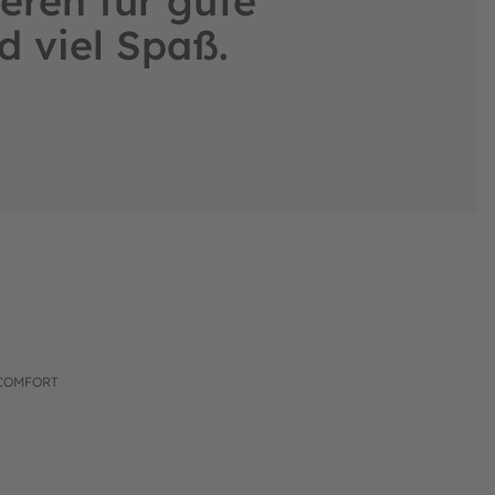
eren für gute
d viel Spaß.
 COMFORT