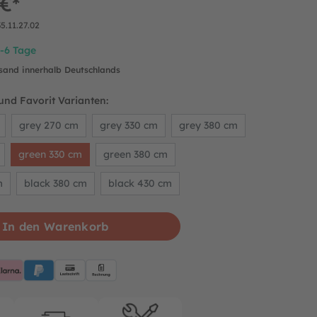
 €*
35.11.27.02
4-6 Tage
rsand innerhalb Deutschlands
und Favorit Varianten:
grey 270 cm
grey 330 cm
grey 380 cm
green 330 cm
green 380 cm
m
black 380 cm
black 430 cm
In den Warenkorb
pplePay
Klarna
PayPalBlue
Lastschrift
Rechnung
rantie
Kostenloser Versand
Reparatur-service