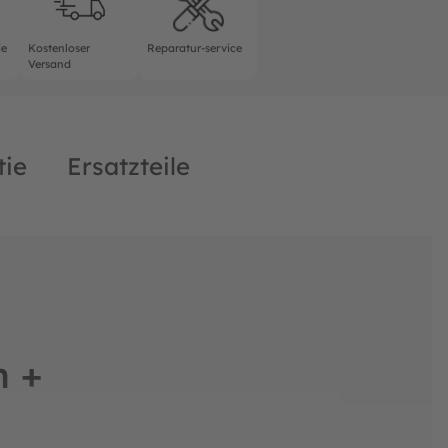
ie
Kostenloser
Reparatur-service
Versand
tie
Ersatzteile
m +