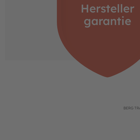
Hersteller
https://www.berg.com/de
Verantwortliche Person:
garantie
Henk van den Berg
c/o BERG Toys B.V.
Stevinlaan 2
6717 WB Ede
Niederlande
BERG TR
Produktgalerie überspringen