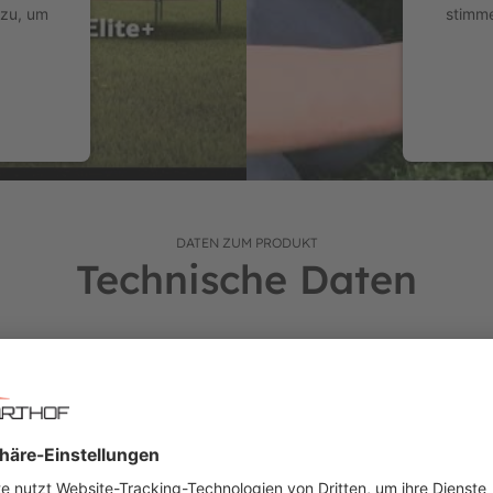
 zu, um
stimme
nen.
ch (auf Höhe der 8 Beine) acht Schlitze, die die Montage der Stän
t seinen 6 kurzen Beinen, wurde speziell für den Einbau im Bod
Durchmesser und dicken Wänden.
nagement
powere
hmen ausgesprochen korrosionsbeständig.
benutzerfreundlichen Klicksystem im Oberrahmen befestigt.
DATEN ZUM PRODUKT
Technische Daten
-Gewebe.
rösen sind mit achtfacher Naht sehr solide am Sprungtuch befestigt
Ausstattung
Sonstiges
"Goldspring Solo" Federn ausgestattet.
tisch und sorgt dafür, dass du den ganzen Tag lang schön leicht s
Einsteigerklasse - Favorit
BERG Qualität:
osionsbeständigen Zinkschicht vollständig (von innen und außen) ga