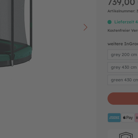
739,00
Artikelnummer:
Lieferzeit 
Kostenfreier Ve
weitere InGro
grey 200 cm
grey 430 cm
green 430 c
AMEX
A
Hersteller-ga