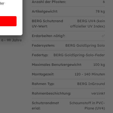
★★★★☆
Anzahl der Pfosten:
6
ketsendungen
Artikelgewicht:
78 kg
✅
BERG Schutzrand
BERG UV4 (kein
UV-Wert:
offizieller UV Index)
barem grünen Band
m-Spedition
Erdarbeiten nötig?:
✅
6 - 99 Jahre
Federsystem:
BERG GoldSpring Solo
umstoffs versehen ist.
Federtyp:
BERG GoldSpring-Solo-Feder
Maximales Benutzergewicht:
100 kg
Montagezeit:
120 - 140 Minuten
Rahmen Typ:
BERG InGround
ht steht.
Rahmenbeschichtung:
verzinkt
om Durchmesser des Trampolins ab. Mit einem
Schutzrandmat
Schaumstoff in PVC-
e nach Bodentyp - etwa zwei Stunden.
erial:
Plane (UV4)
erfläche liegt. Der Druchmesser der Grube muss