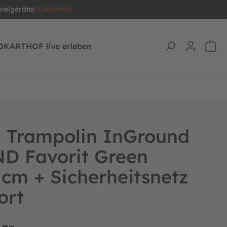
pielgeräte!
Klicke hier.
OKARTHOF live erleben
 Trampolin InGround
D Favorit Green
cm + Sicherheitsnetz
ort