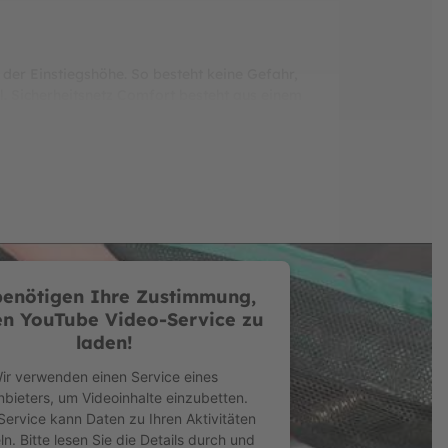
der Einstiegshöhe. So besteht keine Gefahr,
. Sicherheitsnetz Comfort besteht aus einem
Prüfungen im BERG-Testlabor ausgezeichnete
heit, Nachhaltigkeit und Preis. Neben einem
BERG. Fünf bzw. acht Jahren Herstellergarantie
f die Federn, den Schutzrand und das
alen und äußerst preiswerten Einstieg in die
benötigen Ihre Zustimmung,
n YouTube Video-Service zu
laden!
Federn 10 mm dick ist.
ir verwenden einen Service eines
rleistet ist.
nbieters, um Videoinhalte einzubetten.
Service kann Daten zu Ihren Aktivitäten
. Bitte lesen Sie die Details durch und
en befestigt und verhindert, dass Objekte in