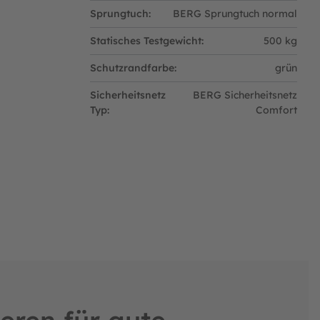
Sprungtuch:
BERG Sprungtuch normal
g der Sicherheit, mit einem dämpfenden
Statisches Testgewicht:
500 kg
Schutzrandfarbe:
grün
Sicherheitsnetz
BERG Sicherheitsnetz
Typ:
Comfort