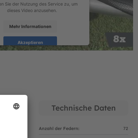
n Sie der Nutzung des Service zu, um
dieses Video anzusehen.
der des Sicherheitsnetzes auf den Beinen des
Mehr Informationen
Akzeptieren
en entworfen.
d by
Usercentrics Consent Management
Platform
.
Technische Daten
pringen kannst.
★★★☆☆
Anzahl der Federn:
72
lvanisiert.