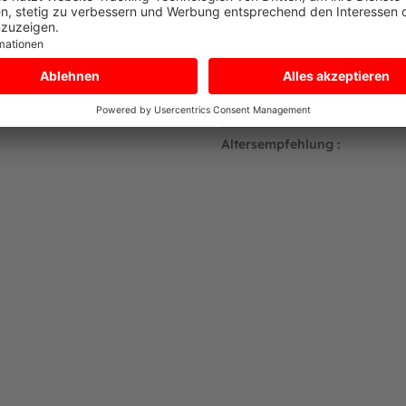
❌
BERG Springkomfort:
kg
✅
Lieferumfang:
Zwei Pa
TÜV:
cheren selbstschließendem Eingang, gekennzeichnet mit gut sicht
Lieferung per:
Großrau
Altersempfehlung :
ch sich diese nicht lösen können
rn
traktiven schwarzen Bezug, welcher mit einer Füllung dickem Scha
en des Sicherheitsnetzes an den Beinen des Trampolins
zuschauen.
 auf einem ebenen Boden aufgestellt wird und vollständig waagerec
n auf zwei Arten ausgehoben werden. Der Arbeitsaufwand hängt v
 etwa eine halbe Stunde. Zwei Personen mit Spaten benötigen - j
und achte darauf, dass der tiefste Punkt 75 cm unter der Bodenob