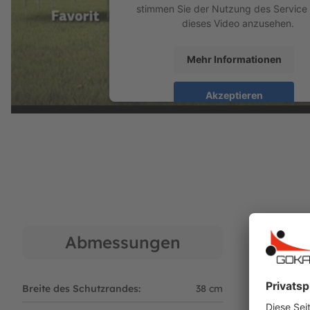
stimmen Sie der Nutzung des Service
die Grube unter dem Trampolin fallen kön
dieses Video anzusehen.
Im Rahmennetz des Trampolins befinden si
Trampolins ermöglichen.
Mehr Informationen
Rahmen
Akzeptieren
Der Rahmen des BERG InGround Favorit, mi
Solider Rahmen aus Rohren mit großem 
powered by
Usercentrics Consent Ma
Dank einer dicken Zinkschicht ist der Ra
Platform
Die Beine werden mit einem sicheren und 
Sprungtuch
Haltbares, extrem starkes Polypropylen
Die Schlingen für die stabilen Metallfede
Federn
Abmessungen
Das Modell Favorit ist mit den speziellen 
Die Feder "BERG Goldspring Solo" ist elas
Breite des Schutzrandes:
38 cm
Qualität:
Diese Federn sind mit einer starken, korr