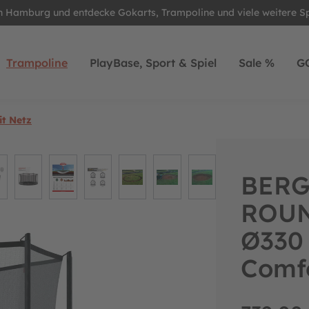
in Hamburg und entdecke Gokarts, Trampoline und viele weitere S
Trampoline
PlayBase, Sport & Spiel
Sale %
G
t Netz
BERG
ROUN
Ø330 
Comf