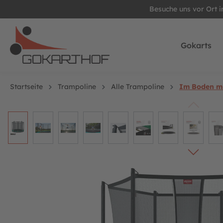
Besuche uns vor Ort 
springen
Zur Hauptnavigation springen
Gokarts
Startseite
Trampoline
Alle Trampoline
Im Boden mi
Bildergalerie überspringen