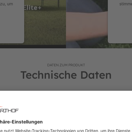
 zu, um
stimme
nen.
ch (auf Höhe der 8 Beine) acht Schlitze, die die Montage der Stän
t seinen 8 kurzen Beinen, wurde speziell für den Einbau im Bod
Durchmesser und dicken Wänden.
nagement
powere
hmen ausgesprochen korrosionsbeständig.
benutzerfreundlichen Klicksystem im Oberrahmen befestigt.
DATEN ZUM PRODUKT
Technische Daten
-Gewebe.
rösen sind mit achtfacher Naht sehr solide am Sprungtuch befestigt
Ausstattung
Sonstiges
"Goldspring Solo" Federn ausgestattet.
Einsteigerklasse - Favorit
BERG Qualität:
tisch und sorgt dafür, dass du den ganzen Tag lang schön leicht s
osionsbeständigen Zinkschicht vollständig (von innen und außen) ga