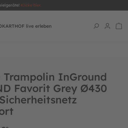
pielgeräte!
Klicke hier.
OKARTHOF live erleben
 Trampolin InGround
D Favorit Grey Ø430
Sicherheitsnetz
ort