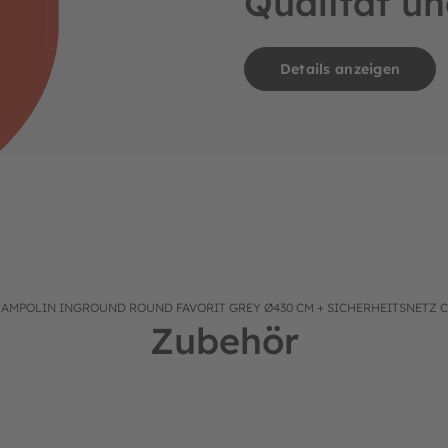
Qualität un
r: 09094642
Details anzeigen
RAMPOLIN INGROUND ROUND FAVORIT GREY Ø430 CM + SICHERHEITSNETZ 
Zubehör
ußendurchmesser