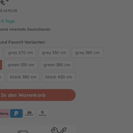
 €*
35.14.92.03
2-5 Tage
rsand innerhalb Deutschlands
und Favorit Varianten:
grey 270 cm
grey 330 cm
grey 380 cm
green 330 cm
green 380 cm
m
black 380 cm
black 430 cm
In den Warenkorb
pplePay
Klarna
PayPalBlue
Lastschrift
Rechnung
rantie
Kostenloser Versand
Reparatur-service