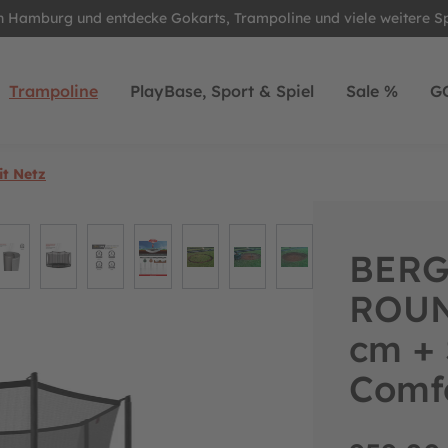
in Hamburg und entdecke Gokarts, Trampoline und viele weitere S
Trampoline
PlayBase, Sport & Spiel
Sale %
G
t Netz
BERG
ROUN
cm + 
Comf