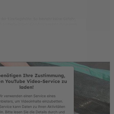
der Einstiegshöhe. So besteht keine Gefahr,
. Sicherheitsnetz Comfort besteht aus einem
Prüfungen im BERG-Testlabor ausgezeichnete
heit, Nachhaltigkeit und Preis. Neben einem
BERG. Fünf bzw. acht Jahren Herstellergarantie
f die Federn, den Schutzrand und das
alen und äußerst preiswerten Einstieg in die
benötigen Ihre Zustimmung,
n YouTube Video-Service zu
laden!
Federn 10 mm dick ist.
ir verwenden einen Service eines
rleistet ist.
nbieters, um Videoinhalte einzubetten.
Service kann Daten zu Ihren Aktivitäten
. Bitte lesen Sie die Details durch und
en befestigt und verhindert, dass Objekte in