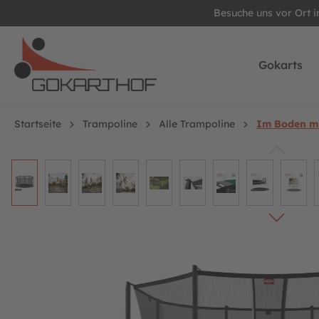
Besuche uns vor Ort 
springen
Zur Hauptnavigation springen
Gokarts
Startseite
Trampoline
Alle Trampoline
Im Boden mi
Bildergalerie überspringen