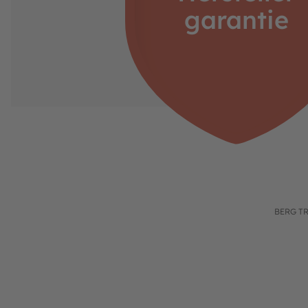
Niederländische USt ID: NL806218290B01
garantie
Nummer der niederländischen Handelskamme
https://www.berg.com/de
Verantwortliche Person:
Henk van den Berg
c/o BERG Toys B.V.
Stevinlaan 2
6717 WB Ede
Niederlande
BERG T
Produktgalerie überspringen
BERG Trampolin Wetterschutzhülle Extra Green Ø430 cm A