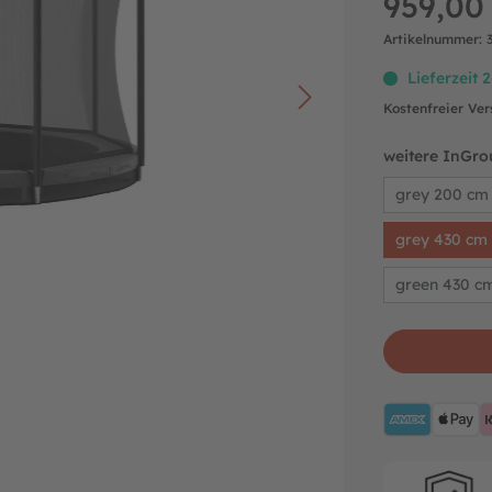
959,00
Artikelnummer:
Lieferzeit 
Kostenfreier Ve
weitere InGro
grey 200 cm
grey 430 cm
green 430 c
AMEX
A
Hersteller-ga