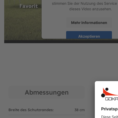
stimmen Sie der Nutzung des Service
die Grube unter dem Trampolin fallen kön
dieses Video anzusehen.
Im Rahmennetz des Trampolins befinden si
Trampolins ermöglichen.
Mehr Informationen
Rahmen
Akzeptieren
Der Rahmen des BERG InGround Favorit, mi
Solider Rahmen aus Rohren mit großem 
powered by
Usercentrics Consent Ma
Dank einer dicken Zinkschicht ist der Ra
Platform
Die Beine werden mit einem sicheren und 
Sprungtuch
Haltbares, extrem starkes Polypropylen
Die Schlingen für die stabilen Metallfede
Abmessungen
Federn
Das Modell Favorit ist mit den speziellen 
Breite des Schutzrandes:
38 cm
Qualität:
Die Feder "BERG Goldspring Solo" ist elas
Diese Federn sind mit einer starken, korr