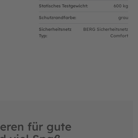
oberfläche liegt. Der Druchmesser der Grube
Statisches Testgewicht:
600 kg
ung der Sicherheit, mit einem dämpfenden
Schutzrandfarbe:
grau
Sicherheitsnetz
BERG Sicherheitsnetz
Typ:
Comfort
eren für gute