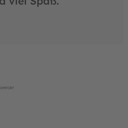
d viel Spaß.
COMFORT