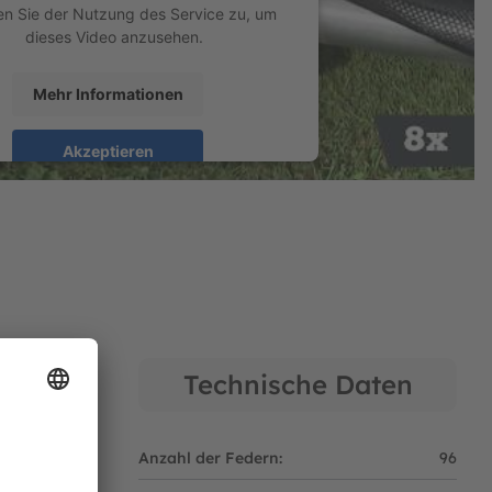
n Sie der Nutzung des Service zu, um
dieses Video anzusehen.
der des Sicherheitsnetzes auf den Beinen des
Mehr Informationen
Akzeptieren
en entworfen.
d by
Usercentrics Consent Management
Platform
.
Technische Daten
★★★☆☆
Anzahl der Federn:
96
pringen kannst.
lvanisiert.