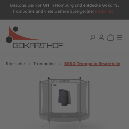
Besuche uns vor Ort in Hamburg und entdecke Gokarts,
alt springen
Trampoline und viele weitere Spielgeräte!
Klicke hier.
Startseite
Trampoline
BERG Trampolin Ersatzteile
Bildergalerie überspringen