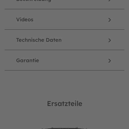
Videos
Technische Daten
Garantie
Ersatzteile
Produktgalerie überspringen
netz Comfort und Deluxe (8x)
BERG Ersatzteil Sicherheitsnetz Comfort Ø330 cm Netz einze