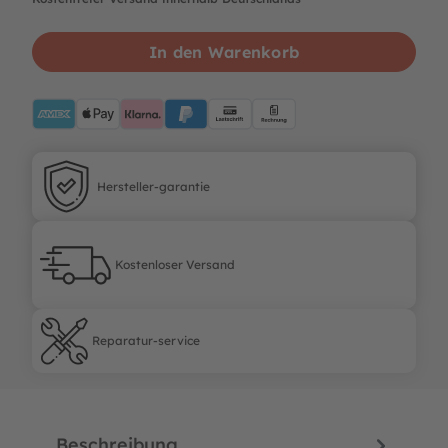
In den Warenkorb
AMEX
ApplePay
Klarna
PayPalBlue
Lastschrift
Rechnung
Hersteller-garantie
Hersteller-garantie
Kostenloser Versand
Kostenloser Versand
Reparatur-service
Reparatur-service
Beschreibung