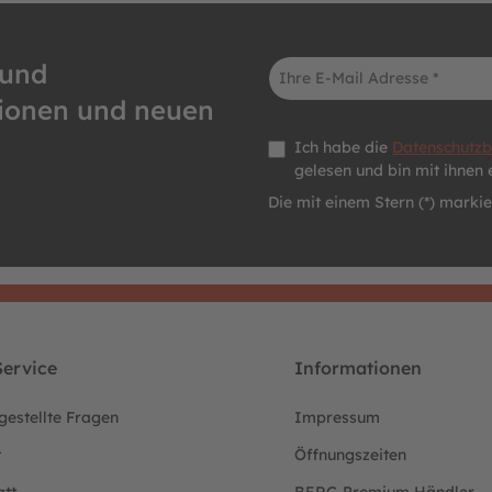
E-Mail-Adresse*
 und
tionen und neuen
Datenschutz *
Ich habe die
Datenschutz
gelesen und bin mit ihnen 
Die mit einem Stern (*) markier
ervice
Informationen
gestellte Fragen
Impressum
t
Öffnungszeiten