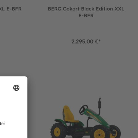
XL E-BFR
BERG Gokart Black Edition XXL
E-BFR
2.295,00 €*
XXL E-BFR
BERG Gokart Traxx John Deere XXL E-BFR