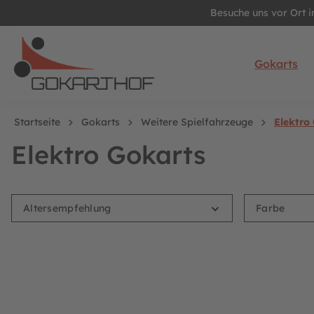
Besuche uns vor Ort 
springen
Zur Hauptnavigation springen
Gokarts
Startseite
Gokarts
Weitere Spielfahrzeuge
Elektro
Elektro Gokarts
Altersempfehlung
Farbe
BERG Gokart Duo Coaster E-BFR
BERG Gokart 