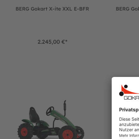
BERG Gokart X-ite XXL E-BFR
BERG Gok
2.245,00 €*
BERG Gokart Traxx FENDT XXL E-BFR
BERG Gokart 