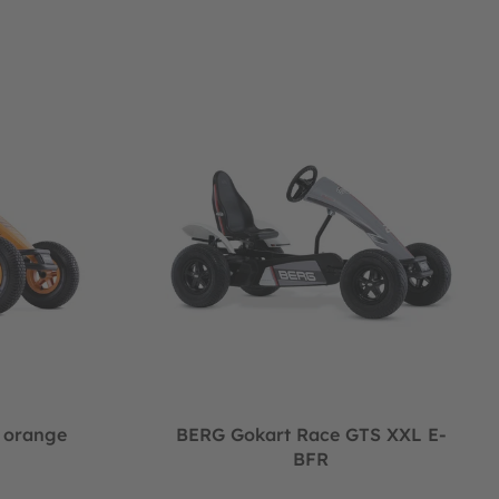
 XXL E-BFR
BERG Gokart Race GTS XXL E-BFR
 orange
BERG Gokart Race GTS XXL E-
BFR