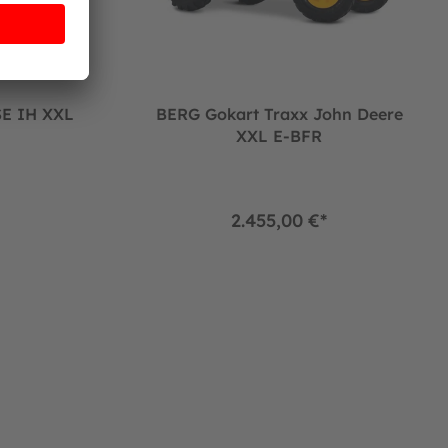
SE IH XXL
BERG Gokart Traxx John Deere
XXL E-BFR
2.455,00 €*