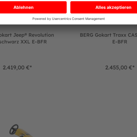
kart Jeep® Revolution
BERG Gokart Traxx CA
/schwarz XXL E-BFR
E-BFR
2.419,00 €*
2.455,00 €*
B.Super Yellow XXL E-BFR