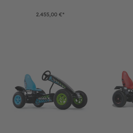
2.455,00 €*
BERG Gokart X-ite XXL E-BFR
BERG Gokart 