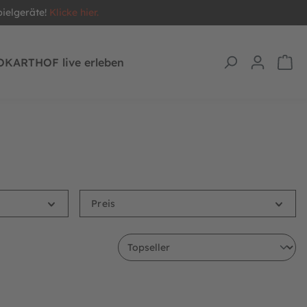
pielgeräte!
Klicke hier.
OKARTHOF live erleben
Preis
L E-BFR
BERG Gokart Traxx Deutz-Fahr XXL E-BFR