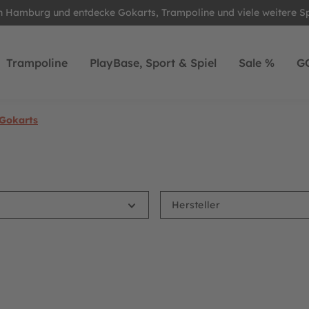
in Hamburg und entdecke Gokarts, Trampoline und viele weitere S
Trampoline
PlayBase, Sport & Spiel
Sale %
G
 Gokarts
Hersteller
B.Super Blue XXL E-BFR
BERG Gokart Traxx CLAAS XX