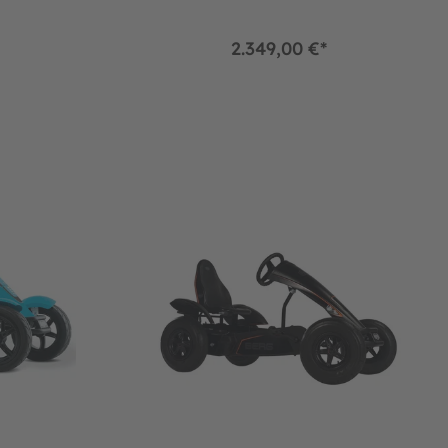
2.349,00 €*
FR
BERG Gokart Black Edition XXL E-BFR