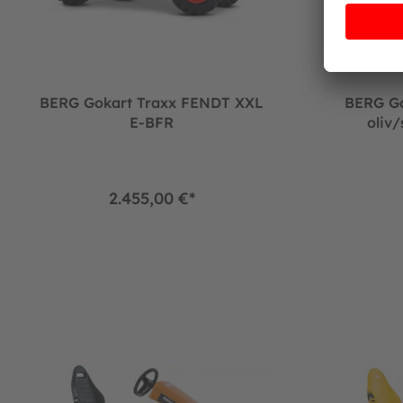
BERG Gokart Traxx FENDT XXL
BERG Go
E-BFR
oliv
2.455,00 €*
BERG Gokart X-Treme XXL E-BFR
BERG Gokart 