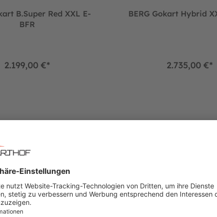
art B.Super Red XXL E-
BERG Gokart Hybrid X
BFR
2.199,00 €*
2.735,00 €*
Jeep® Revolution oliv/schwarz XXL E-BFR
BERG Gokart Traxx CASE IH 