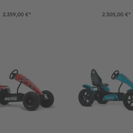
2.359,00 €*
2.305,00 €*
B.Super Red XXL E-BFR
BERG Gokart Hybrid XXL E-B