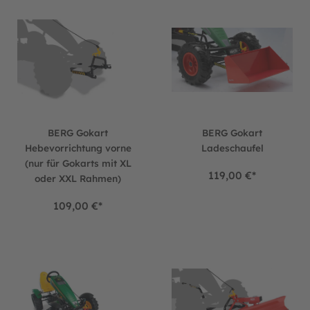
BERG Gokart Hebevorrichtung vorne (nur für Gokarts mit XL 
BERG Gokart Ladeschaufel
BERG Gokart
BERG Gokart
Hebevorrichtung vorne
Ladeschaufel
(nur für Gokarts mit XL
119,00 €*
oder XXL Rahmen)
109,00 €*
BERG Gokart Palettengabel inkl. Palette
BERG Gokart Schieber/Schnee