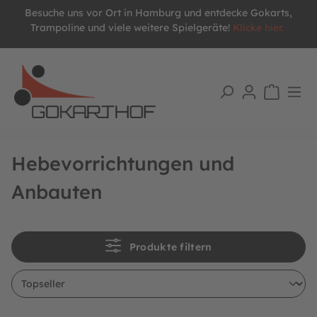
Besuche uns vor Ort in Hamburg und entdecke Gokarts,
alt springen
Trampoline und viele weitere Spielgeräte!
Klicke hier.
Hebevorrichtungen und
Anbauten
Produkte filtern