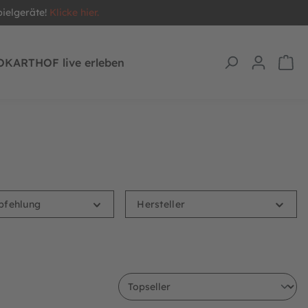
pielgeräte!
Klicke hier.
OKARTHOF live erleben
pfehlung
Hersteller