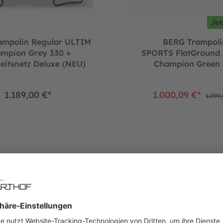
Jet
ampolin Regular ULTIM
BERG Trampoli
mpion Grey 330 +
SPORTS FlatGround
eitsnetz Deluxe (NEU)
Champion Green 
1.189,00 €*
1.000,09 €*
1.099,
0 cm
n FlatGround ULTIM Elite Grey 500 + Sicherheitsnetz DLX XL (NE
BERG Trampolin Regular ULTIM 