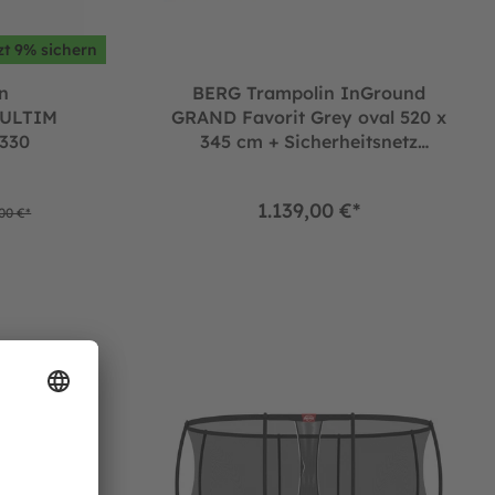
zt 9% sichern
n
BERG Trampolin InGround
 ULTIM
GRAND Favorit Grey oval 520 x
330
345 cm + Sicherheitsnetz
Comfort
1.139,00 €*
00 €*
U)
Pro Bouncer 500 + Sicherheitsnetz DLX XL Pro Bouncer inkl. Lei
BERG Trampolin Regular GRAND Champion Grey 