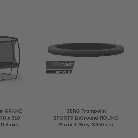
ort
 Champion Grey oval 470 x 310 cm + Sicherheitsnetz Deluxe (N
BERG Trampolin SPORTS InGround ROUND Fav
ar GRAND
BERG Trampolin
70 x 310
SPORTS InGround ROUND
 Deluxe
Favorit Grey Ø330 cm