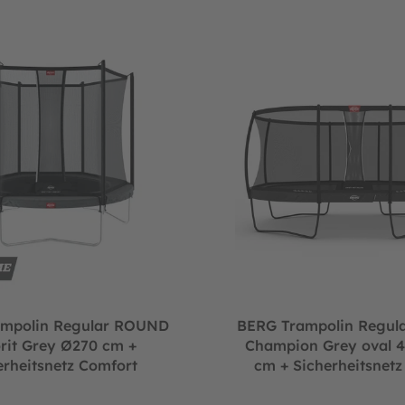
rheitsnetz Comfort
in Regular ROUND Favorit Grey Ø270 cm + Sicherheitsnetz Comf
BERG Trampolin Regular GRAND
ampolin Regular ROUND
BERG Trampolin Regul
rit Grey Ø270 cm +
Champion Grey oval 4
erheitsnetz Comfort
cm + Sicherheitsnetz
(Neu)