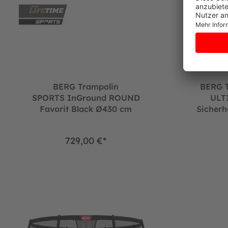
BERG Trampolin
BERG T
SPORTS InGround ROUND
ULTI
Favorit Black Ø430 cm
Sicherh
729,00 €*
BERG Trampolin Regular ROUND Champion Grey Ø330 cm + Sich
BERG Trampol