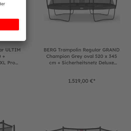
ar ULTIM
BERG Trampolin Regular GRAND
 +
Champion Grey oval 520 x 345
 XL Pro
cm + Sicherheitsnetz Deluxe
 (NEU)
(Neu)
1.519,00 €*
ND Favorit Grey Ø200 cm + Sicherheitsnetz Comfort
BERG Trampolin InGround ROUND Favorit Blac