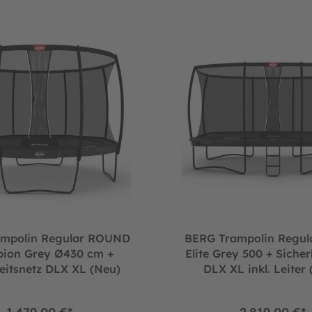
 cm + Sicherheitsnetz Comfort
in Regular ROUND Champion Grey Ø430 cm + Sicherheitsnetz DL
BERG Trampolin Regular ULTIM 
ampolin Regular ROUND
BERG Trampolin Regul
ion Grey Ø430 cm +
Elite Grey 500 + Sicher
eitsnetz DLX XL (Neu)
DLX XL inkl. Leiter