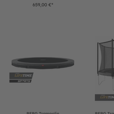
659,00 €*
BERG Trampolin SPORTS InGround ROUND Favorit Grey Ø380
BERG Trampoli
BERG Trampolin
BERG Tr