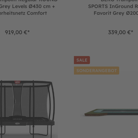
 Grey Levels Ø430 cm +
SPORTS InGround 
erheitsnetz Comfort
Favorit Grey Ø20
919,00 €*
339,00 €*
rheitsnetz Comfort
n Regular ULTIM Champion Grey 330 + Sicherheitsnetz Deluxe (
BERG Trampolin SPORTS Flat
SALE
SONDERANGEBOT