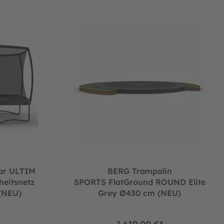
X XL (Neu)
Elite Grey 500 + Sicherheitsnetz DLX XL inkl. Leiter (NEU)
BERG Trampolin SPORTS FlatGround ROUND El
ar ULTIM
BERG Trampolin
heitsnetz
SPORTS FlatGround ROUND Elite
 (NEU)
Grey Ø430 cm (NEU)