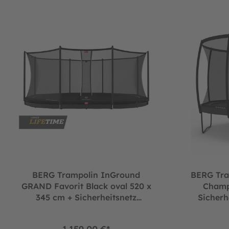
BERG Trampolin InGround GRAND Favorit Black oval 520 x 345
BERG Trampol
BERG Trampolin InGround
BERG Tr
GRAND Favorit Black oval 520 x
Champ
345 cm + Sicherheitsnetz
Sicherh
Comfort