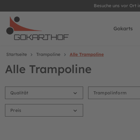
Besuche uns vor Ort 
springen
Zur Hauptnavigation springen
Gokarts
Startseite
Trampoline
Alle Trampoline
Alle Trampoline
Qualität
Trampolinform
Preis