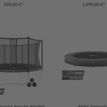
539,00 €*
1.399,00 €*
 cm
n Regular ROUND Favorit Grey Levels Ø430 cm + Sicherheitsnet
BERG Trampolin SPORTS InGr
ampolin Regular ROUND
BERG Trampoli