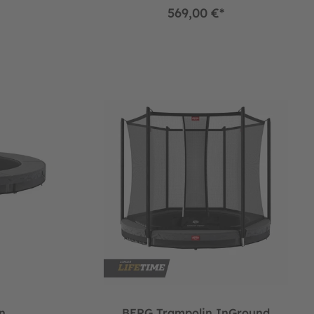
569,00 €*
z Comfort
ound ROUND Favorit Grey Ø200 cm
BERG Trampolin InGround ROUND Favorit Grey
n
BERG Trampolin InGround