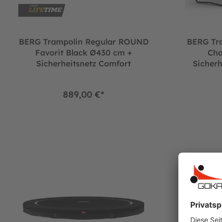
BERG Trampolin Regular ROUND
BERG Tr
Favorit Black Ø430 cm +
Cha
Sicherheitsnetz Comfort
Sicherh
889,00 €*
BERG Trampolin SPORTS InGround ROUND Favorit Black Ø43
BERG Trampoli