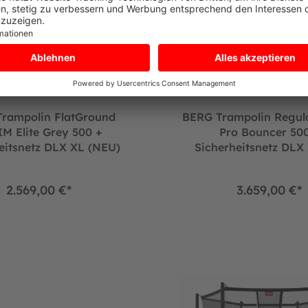
rampolin FlatGround
BERG Trampolin Regul
M Elite Grey 500 +
Pro Bouncer 500
eitsnetz DLX XL (NEU)
Sicherheitsnetz DLX
Bouncer inkl. Leiter
2.569,00 €*
3.659,00 €*
erheitsnetz Deluxe (Neu)
in SPORTS InGround GRAND Favorit Green oval 520 x 345 cm
BERG Trampolin InGround ROU