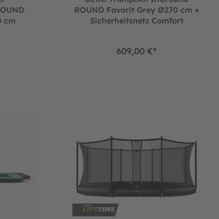
ROUND
ROUND Favorit Grey Ø270 cm +
0 cm
Sicherheitsnetz Comfort
609,00 €*
NEU)
Ground ULTIM Champion Green 330
BERG Trampolin InGround GRAND Favorit Grey 