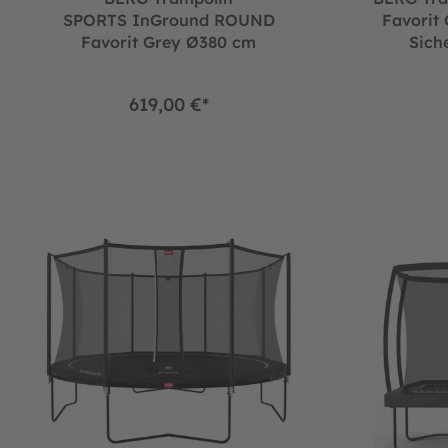
SPORTS InGround ROUND
Favorit
Favorit Grey Ø380 cm
Sich
619,00 €*
BERG Trampolin Regular ROUND Favorit Black Ø430 cm + Siche
BERG Trampoli