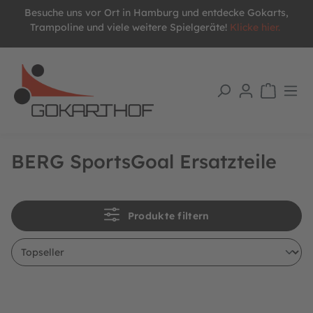
Besuche uns vor Ort in Hamburg und entdecke Gokarts,
alt springen
Trampoline und viele weitere Spielgeräte!
Klicke hier.
BERG SportsGoal Ersatzteile
Produkte filtern
BERG Ersatzteil Tornetz für SportsGoal M
BERG Ersatzteil Tornetz für S