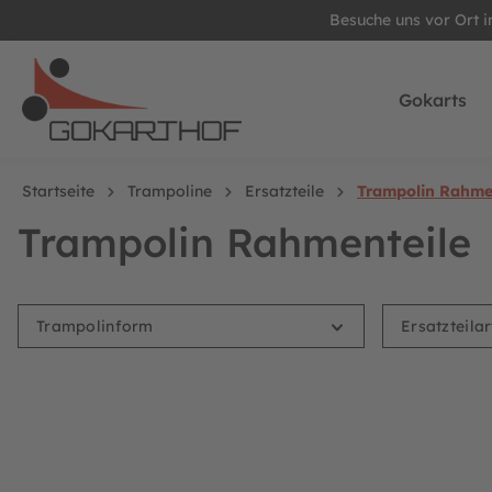
Besuche uns vor Ort 
springen
Zur Hauptnavigation springen
Gokarts
Startseite
Trampoline
Ersatzteile
Trampolin Rahme
Trampolin Rahmenteile
Trampolinform
Ersatzteila
BERG Ersatzteil Dreieck-Öse für normale Sprungtücher 46 mm 
BERG Ersatzte