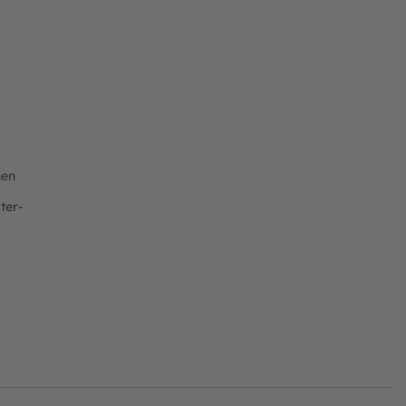
nen
ter-