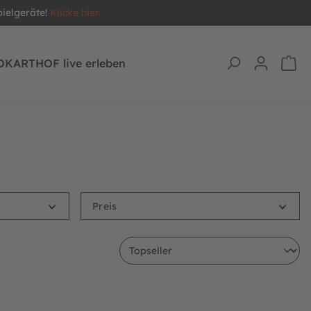
pielgeräte!
Klicke hier.
OKARTHOF live erleben
Preis
TwinSpring Sprungtücher (10x)
BERG Ersatzteil Montageset für Oberer Rahm