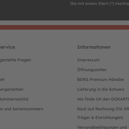
Die mit einem Stern (*) markier
ervice
Informationen
gestellte Fragen
Impressum
t
Öffnungszeiten
att
BERG Premium Händler
lergarantien
Lieferung in die Schweiz
ummernschild
Wo finde ich den GOKAR
ge und Seriennummern
Kauf auf Rechnung (für öff
Träger & Einrichtungen)
Versandbedingungen und