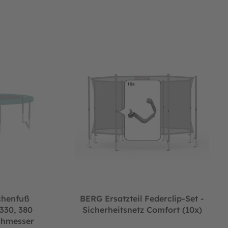
Trampolin Favorit für 330, 380 und 430cm Außendurchmesser
BERG Ersatzteil Federclip-Set - Sicherheitsnet
chenfuß
BERG Ersatzteil Federclip-Set -
330, 380
Sicherheitsnetz Comfort (10x)
chmesser