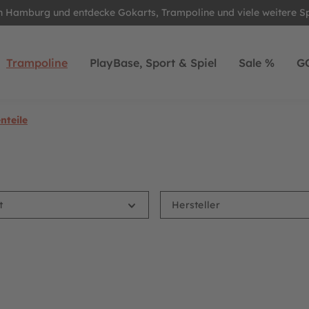
in Hamburg und entdecke Gokarts, Trampoline und viele weitere S
Trampoline
PlayBase, Sport & Spiel
Sale %
G
nteile
rt
Hersteller
(10x)
il Befestigungsset für 1x Rohrstange - Sicherheitsnetz Comfort
BERG Ersatzteil Federöse für 