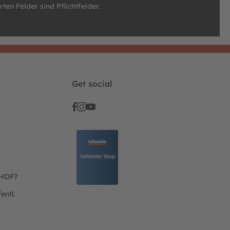
ten Felder sind Pflichtfelder.
Get social
THOF?
entl.