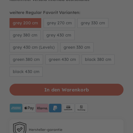
weitere Regular Favorit Varianten:
grey 200 cm
grey 270 cm
grey 330 cm
grey 380 cm
grey 430 cm
grey 430 cm (Levels)
green 330 cm
green 380 cm
green 430 cm
black 380 cm
black 430 cm
In den Warenkorb
AMEX
ApplePay
Klarna
PayPalBlue
Lastschrift
Rechnung
Hersteller-garantie
Hersteller-garantie