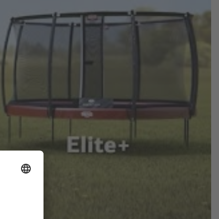
t.
pringen kannst.
lvanisiert.
barem grünen Band