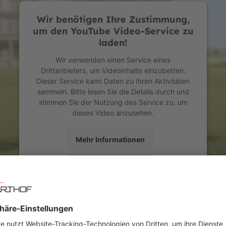
Durchmesser und dicken Wänden.
Wir benötigen Ihre Zustimmung,
hmen ausgesprochen korrosionsbeständig.
um den YouTube Video-Service zu
benutzerfreundlichen Klicksystem im Oberrahmen befestigt.
laden!
Wir verwenden einen Service eines
Drittanbieters, um Videoinhalte einzubetten.
Gewebe.
Dieser Service kann Daten zu Ihren Aktivitäten
rösen sind mit achtfacher Naht sehr solide am Sprungtuch befestig
sammeln. Bitte lesen Sie die Details durch und
stimmen Sie der Nutzung des Service zu, um
dieses Video anzusehen.
"Goldspring Solo" Federn ausgestattet.
astisch und sorgt dafür, dass du den ganzen Tag lang schön leicht s
Mehr Informationen
osionsbeständigen Zinkschicht vollständig (von innen und außen) ga
Akzeptieren
powered by
Usercentrics Consent Management
Platform
cheren selbstschließendem Eingang, gekennzeichnet mit gut sicht