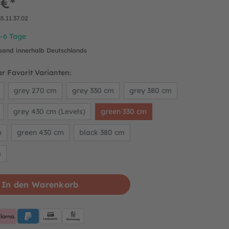
 €*
35.11.37.02
4-6 Tage
rsand innerhalb Deutschlands
r Favorit Varianten:
grey 270 cm
grey 330 cm
grey 380 cm
grey 430 cm (Levels)
green 330 cm
m
green 430 cm
black 380 cm
m
In den Warenkorb
pplePay
Klarna
PayPalBlue
Lastschrift
Rechnung