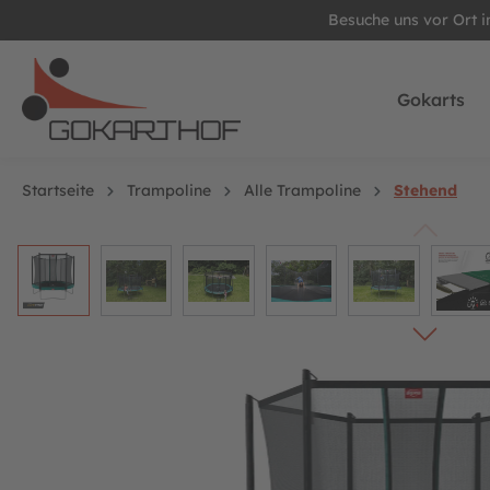
Besuche uns vor Ort 
springen
Zur Hauptnavigation springen
Gokarts
Startseite
Trampoline
Alle Trampoline
Stehend
Bildergalerie überspringen