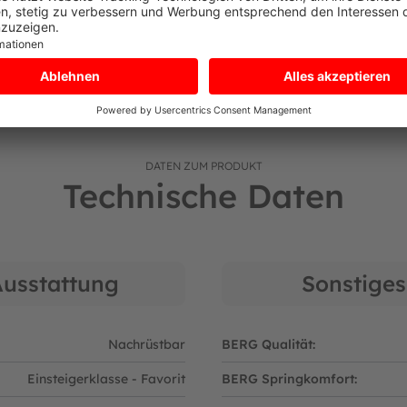
ch sich diese nicht lösen können
n
traktiven schwarzen Bezug, welcher mit einer Füllung dickem Scha
en des Sicherheitsnetzes an den Beinen des Trampolins
zuschauen.
DATEN ZUM PRODUKT
Technische Daten
Ausstattung
Sonstiges
Nachrüstbar
BERG Qualität:
Einsteigerklasse - Favorit
BERG Springkomfort:
r: 09094642