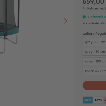
659,00
Artikelnummer:
Lieferzeit 
Kostenfreier Ve
weitere Regula
grey 200 cm
grey 430 cm
green 380 c
black 430 c
AMEX
A