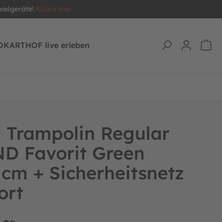
pielgeräte!
Klicke hier.
OKARTHOF live erleben
 Trampolin Regular
D Favorit Green
cm + Sicherheitsnetz
ort