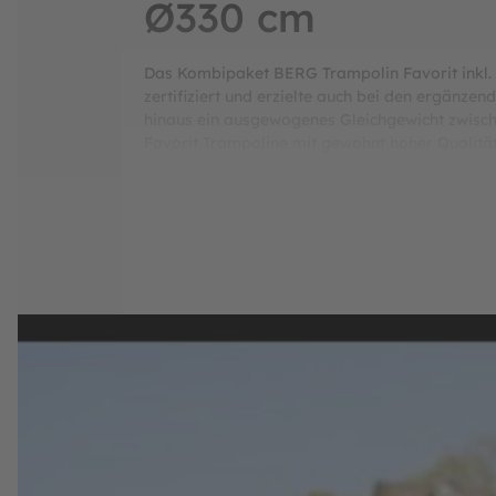
Ø330 cm
Das Kombipaket BERG Trampolin Favorit inkl. 
zertifiziert und erzielte auch bei den ergänz
hinaus ein ausgewogenes Gleichgewicht zwische
Favorit Trampoline mit gewohnt hoher Qualitä
werden ergänzt durch eine zweijähige Herstel
hat, der findet mit den Favorit Trampolinen ei
überzeugen.
BERG Regular Favorit - H
Schutzrand
Das Trampolin ist mit einem grünen Schu
Mit seiner Breite von 38 cm überlappt der 
Der Kern des Schutzrands besteht aus wa
Der Schaumstoff ist von einem dicken, w
Rahmen