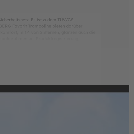
icherheitsnetz. Es ist zudem TÜV/GS-
e BERG Favorit Trampoline bieten darüber
komfort, mit 4 von 5 Sternen, glänzen auch die
mpolinrahmen bei Produktregistrierung,
er genug von Baumarkt- und Billigtrampoline
mpoline vom Marktführer BERG. Lassen Sie sich
Federn 10 mm dick ist.
leistet ist.