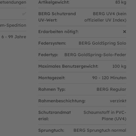
ketsendungen
Artikelgewicht:
83 kg
✅
BERG Schutzrand
BERG UV4 (kein
UV-Wert:
offizieller UV Index)
m-Spedition
Erdarbeiten nötig?:
❌
6 - 99 Jahre
Federsystem:
BERG GoldSpring Solo
Federtyp:
BERG GoldSpring-Solo-Feder
Maximales Benutzergewicht:
100 kg
Montagezeit:
90 - 120 Minuten
Rahmen Typ:
BERG Regular
Rahmenbeschichtung:
verzinkt
Schutzrandmat
Schaumstoff in PVC-
erial:
Plane (UV4)
Sprungtuch:
BERG Sprungtuch normal