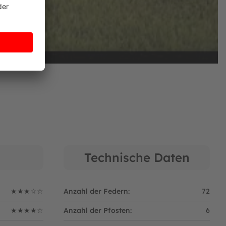
umstoffs versehen ist.
Technische Daten
★★★☆☆
Anzahl der Federn:
72
★★★★☆
Anzahl der Pfosten:
6