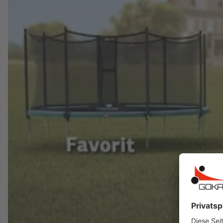
Solider Rahmen aus Rohren mit großem 
Dank einer dicken Zinkschicht ist der Ra
Die Beine werden mit einem sicheren und 
Sprungtuch
Haltbares, extrem starkes Polypropylen-
Die Schlingen für die stabilen Metallfede
Federn
Das Modell Favorit ist mit den speziellen 
Die Feder
"BERG Goldspring Solo
" ist el
Diese Federn sind mit einer starken, korr
Anzahl der Federn:
72
Max Gewicht Springer: 100 kg
Safety Net Comfort
Sicherheitsnetz mit gut zugänglichem, si
Attraktives Design