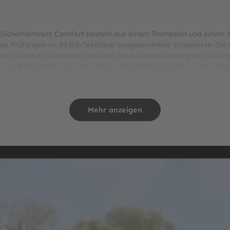
Sicherheitsnetz Comfort besteht aus einem Trampolin und einem S
enden Prüfungen im BERG-Testlabor ausgezeichnete Ergebnisse. Di
n Sicherheit, Nachhaltigkeit und Preis. Neben einem guten Spring
t von BERG. Fünf bzw. acht Jahren Herstellergarantie auf den Tra
lergarantie auf die Federn, den Schutzrand und das Sprungtuch. W
nen idealen und äußerst preiswerten Einstieg in die Welt der Tra
Mehr anzeigen
ighlights
tzrand versehen, der über den Rahmenrohren 20 mm und über den 
Schutzrand die Federn so weit, dass eine gute Schutzwirkung gewähr
sserabweisendem geschlossenzelligem Schaumstoff.
itterungsbeständigen Mantel aus verstärktem PVC umhüllt.