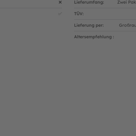
❌
Lieferumfang:
Zwei Pa
✅
TÜV:
Lieferung per:
Großrau
Altersempfehlung :