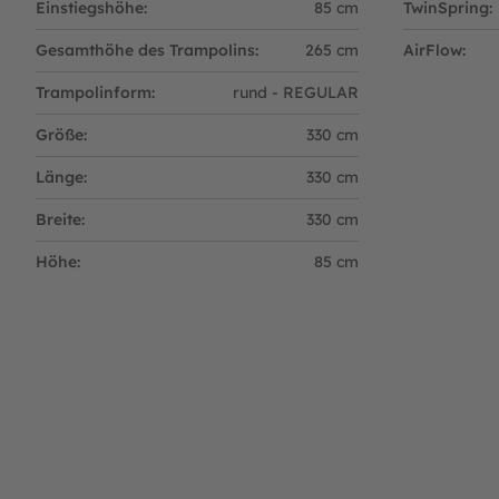
Einstiegshöhe:
85 cm
TwinSpring:
https://www.berg.com/de
Verantwortliche Person:
Gesamthöhe des Trampolins:
265 cm
AirFlow:
Henk van den Berg
Trampolinform:
rund - REGULAR
c/o BERG Toys B.V.
Stevinlaan 2
Größe:
330 cm
6717 WB Ede
Niederlande
Länge:
330 cm
Breite:
330 cm
Höhe:
85 cm