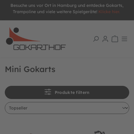
Besuche uns vor Ort in Hamburg und entdecke Gokarts,
alt springen
Trampoline und viele weitere Spielgeräte!
Klicke hier.
Mini Gokarts
Produkte filtern
BERG Gokart Buzzy Retro Green
BERG Gokart Buzzy Nitro