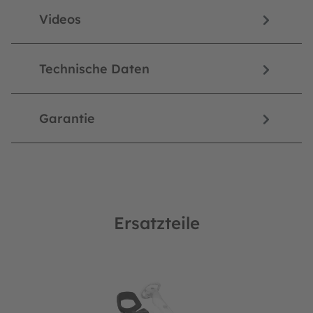
Videos
Technische Daten
Garantie
Ersatzteile
Produktgalerie überspringen
delle, Buddy Facelifts 2021/22/23 und Rally NRG)
BERG Ersatzteil Reppy Sitzschale schwarz