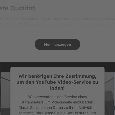
ste Qualität.
l, das die Entwicklung von Kindern auf spielerische Weise stimul
lt. Dieses
BERG Levels Game
macht gute Laune und Freunde sich z
interlelligente Weise, durch den Memory-Effekt. Das Spiel wurde i
eichgewicht entwickeln können. Die älteren Kinder werden dazu ang
Mehr anzeigen
z Deluxe XL
, ist das Spitzenmodell der Trampoline von BERG. Der
 den intensiven Gebrauch eignet. Darüber hinaus ist der Elite Sch
 dem speziellen
AirFlow PRO-Sprungtuch
und dem
Sicherheitsn
omfort bietet. Das AirFlow PRO-Sprungtuch ist 150% luftdurchläs
and beim Springen. Damit sind nun noch höhere Sprünge möglich. 
Wir benötigen Ihre Zustimmung,
zität und Gelenkigkeit des Körpers! Außerdem macht es Spaß und 
um den YouTube Video-Service zu
besten, stärksten und sichersten Materialien zum Einsatz. Es wurd
laden!
labor ausgezeichnete Ergebnisse. Neben ihrem hohen Sprungkomf
ualitäts-Sternen auch absolute Garanten in Sachen Ausdauer und 
Wir verwenden einen Service eines
Garantie auf die Federn, sowie 5 Jahre Herstellergarantie auf den
Drittanbieters, um Videoinhalte einzubetten.
Dieser Service kann Daten zu Ihren Aktivitäten
sammeln. Bitte lesen Sie die Details durch und