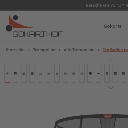
Besuche uns vor Ort 
springen
Zur Hauptnavigation springen
Gokarts
Startseite
Trampoline
Alle Trampoline
Im Boden mi
Bildergalerie überspringen