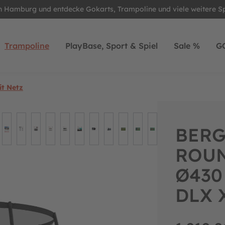
in Hamburg und entdecke Gokarts, Trampoline und viele weitere S
Trampoline
PlayBase, Sport & Spiel
Sale %
G
t Netz
BERG
ROUND
Ø430 
DLX 