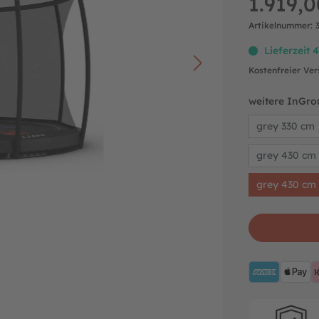
1.919,0
Artikelnummer:
Lieferzeit 
Kostenfreier Ve
weitere InGrou
grey 330 cm
grey 430 cm 
grey 430 cm 
AMEX
A
Hersteller-ga