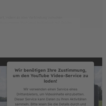
iert, indem es eine Verbindung zwischen
u bewegen. Man lernt spielerisch mit Zahlen
n Zusammenarbeit mit Grundschullehrern
eregt, sich an immer längere Serien zu
 stabile Schutzrand besteht aus hochwertigstem
utzrand extrem UV-lichtbeständig. Das
etz Deluxe
siger als das normale BERG Sprungtuch und
Optimaler Sprungkomfort
Wir benötigen Ihre Zustimmung,
ist ganz einfach. Insgesamt kommen bei der
um den YouTube Video-Service zu
e außerdem TÜV/GS-zertifiziert und erzielte
laden!
ort, mit 5 von 5 BERG Stars ★★★★★, sind die
Robustheit. Neben einer Rahmengarantie von
Wir verwenden einen Service eines
 Schutzrand und weitere 2 Jahre
Drittanbieters, um Videoinhalte einzubetten.
Dieser Service kann Daten zu Ihren Aktivitäten
sammeln. Bitte lesen Sie die Details durch und