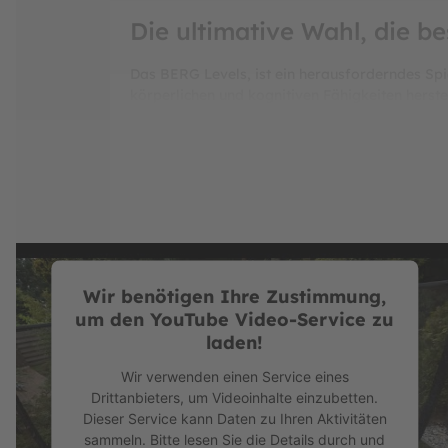
Die ultimative Wahl, die be
Das BERG Levels, ist ein herausforderndes Spie
körperlichen und kognitiven Fähigkeiten herstel
umzugehen. Es trainiert die Gehirnzellen auf 
entwickelt, damit Kinder Farben lernen und Gl
erinnern.
Das
BERG InGround Elite mit Sicherheitsnet
Material, wodurch sich das BERG Elite auch für
Trampolin ist mit
TwinSpring-Gold-Federn
und
XL
ausgestattet, welches ultimativen Sprungk
sorgt somit für einen geringeren Luftwiderst
Wir benötigen Ihre Zustimmung,
also! Trampolinspringen verbessert die Elasti
um den YouTube Video-Service zu
Herstellung der BERG Elite Trampolins nur die 
laden!
auch bei den ergänzenden Tests im BERG-Test
Elite Trampoline mit weiteren 5 von 5 BERG Q
Wir verwenden einen Service eines
beispiellosen 13 Jahren, erhalten Sie 5 Jahre 
Drittanbieters, um Videoinhalte einzubetten.
Herstellergarantie auf das Sprungtuch.
Dieser Service kann Daten zu Ihren Aktivitäten
sammeln. Bitte lesen Sie die Details durch und