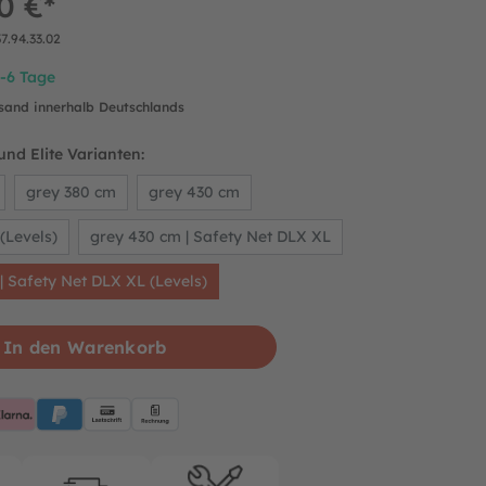
0 €*
37.94.33.02
4-6 Tage
rsand innerhalb Deutschlands
nd Elite Varianten:
grey 380 cm
grey 430 cm
(Levels)
grey 430 cm | Safety Net DLX XL
| Safety Net DLX XL (Levels)
In den Warenkorb
pplePay
Klarna
PayPalBlue
Lastschrift
Rechnung
rantie
Kostenloser Versand
Reparatur-service