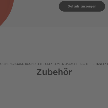
Details anzeigen
RG Trampolin frei bleibt.
von Unkraut zu verhindern.
den wie in der mitgelieferten Gebrauchsanweisung beschrieben.
OLIN INGROUND ROUND ELITE GREY LEVELS Ø430 CM + SICHERHEITSNETZ D
Zubehör
ußendurchmesser (NEU)
BERG Trampolin Wetterschutzhülle Extra Green Ø430 cm Auß