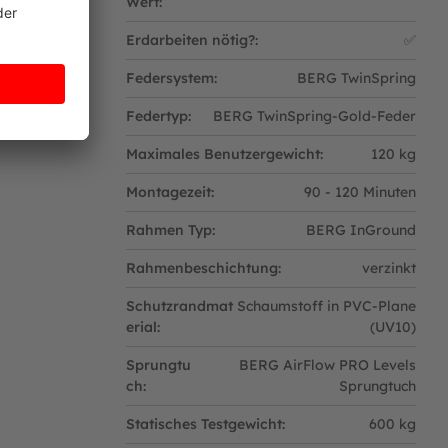
Wert:
6 - 99 Jahre
Erdarbeiten nötig?:
✅
Federsystem:
BERG TwinSpring
ärke von 2 mm.
Federtyp:
BERG TwinSpring-Gold-Feder
n Beine werden solide im Boden verankert.
Maximales Benutzergewicht:
120 kg
Montagezeit:
90 - 120 Minuten
Rahmen Typ:
BERG InGround
Rahmenbeschichtung:
verzinkt
.
Schutzrandmat
Schaumstoff in PVC-Plane
ht es höhere Sprünge als bei herkömmlichen
erial:
(UV10)
Sprungtu
BERG AirFlow PRO Levels
ch:
Sprungtuch
Statisches Testgewicht:
600 kg