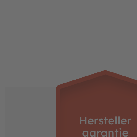
Federn
Das BERG Elite ist mit dem innovativen
T
dem Trampolin einzigartige Sprungeigensc
Im
TwinSpring-System
werden die spezie
Die BERG TwinSpring Gold ist eine lange u
galvanisiert ist.
Die Montage der Federn ist dank des benu
runden Rahmen (Oberschiene) der Trampol
roten Federösen befestigen, ist das Sprun
Anzahl der Federn:
128
Max. Gewicht Springer: 120 kg
Tipps zum Aufbau:
1. Stelle sicher, dass das InGround Trampolin
2. Die Grube für das InGround-Trampolin kan
Hersteller
kleinen Bagger dauert das Ausheben der Grube
3. Grabe die Grube in Form einer Schüßel aus 
garantie
40 cm kleiner sein als der Durchmesser des Tr
4. BERG empfiehlt, um das Trampolin herum ei