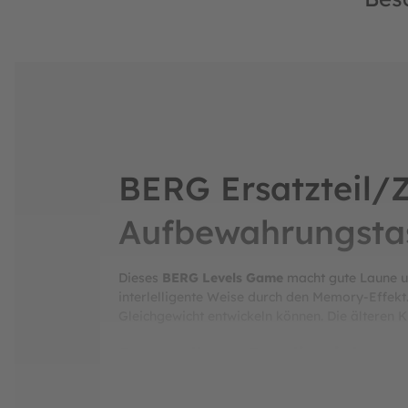
BERG Ersatzteil/Z
Aufbewahrungsta
Dieses
BERG Levels Game
macht gute Laune un
interlelligente Weise durch den Memory-Effekt
Gleichgewicht entwickeln können. Die älteren 
Das solltest Du dir nicht e
3x Softbälle und drei Spielregel-Karten mi