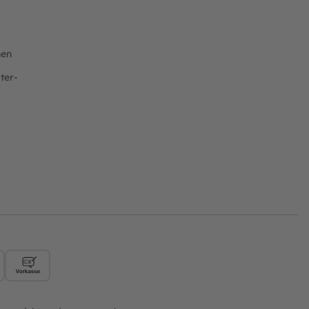
nen
ter-
ft
Rechnung
Vorkasse