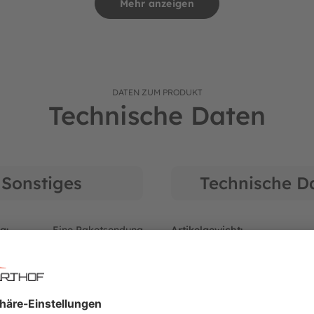
Mehr anzeigen
paß
 Darum sorgt BERG für höchste Qualität. Natürlich kann nach vie
en wir Ihnen als Fachhändler gerne weiter. BERG hat alle Teile der
bei Rückfragen zu Original BERG Ersatzteilen auch gerne währe
DATEN ZUM PRODUKT
Technische Daten
Sonstiges
Technische D
g:
Eine Paketsendung
Artikelgewicht:
r:
DHL Paketdienst
hlung :
6 - 99 Jahre