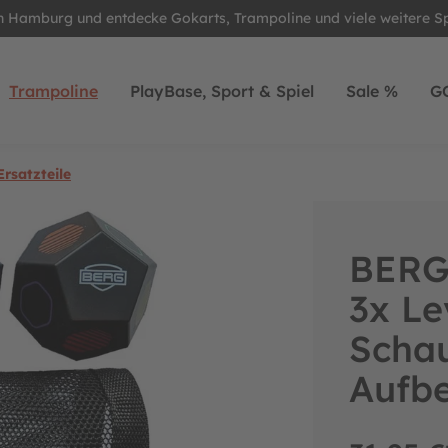
in Hamburg und entdecke Gokarts, Trampoline und viele weitere S
Trampoline
PlayBase, Sport & Spiel
Sale %
G
rsatzteile
BERG 
3x Le
Schau
Aufb