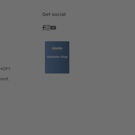
Get social
THOF?
entl.