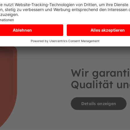
r: 09094642
Wir garanti
Qualität un
Details anzeigen