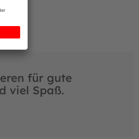
eren für gute
d viel Spaß.