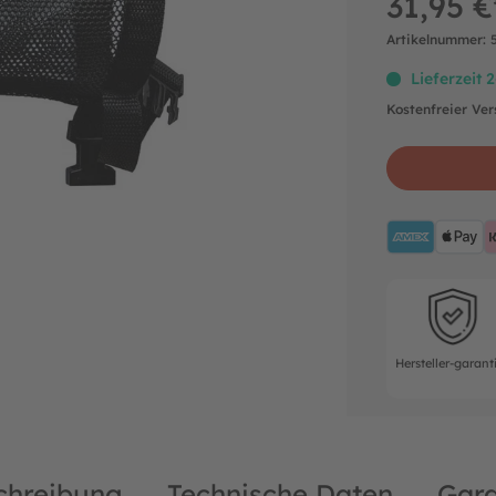
31,95 €
Artikelnummer:
Lieferzeit 
Kostenfreier Ve
AMEX
A
Hersteller-ga
Hersteller-garant
chreibung
Technische Daten
Gara