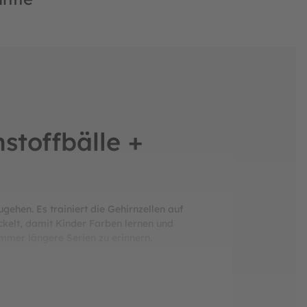
stoffbälle +
ehen. Es trainiert die Gehirnzellen auf
kelt, damit Kinder Farben lernen und
mmer längere Serien zu erinnern.