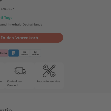
*
51.30.01.27
2-5 Tage
rsand innerhalb Deutschlands
In den Warenkorb
pplePay
Klarna
PayPalBlue
Lastschrift
Rechnung
rantie
Kostenloser Versand
Reparatur-service
ie
Kostenloser
Reparatur-service
Versand
ntie