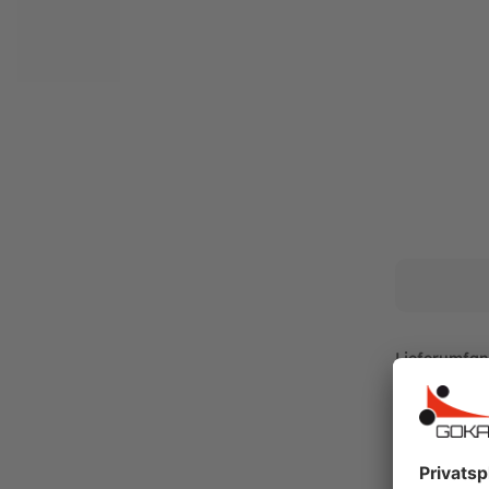
Memory-Spiel: trainiere das Gehirn mit S
Spielgeräte von BERG werden intensiv benutzt.
Ersatzteil notwendig sein. In diesem Fall helf
Anschaffung.
Um Fehlbestellungen zu vermeiden, sind wir 
Telefonnummer für Sie erreichbar.
Tel.: 040 723 38 66
Montag - Freitag 10:00 - 18:00 Uhr
Samstag 10:00 - 14:00 Uhr
Hersteller:
BERG Toys B.V.
Stevinlaan 2
Lieferumfan
6717 WB Ede
Lieferung pe
Niederlande
Telefon: +31 318 46 71 71
Altersempfe
E-Mail: info@bergtoys.com
Vertreten durch: Henk van den Berg
Niederländische USt ID: NL806218290B01