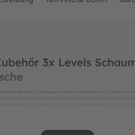
ubehör 3x Levels Schaum
sche
d Freunde sich zu bewegen. Man lernt spielerisch mit Zahlen umzug
. Das Spiel wurde in Zusammenarbeit mit Grundschullehrern entwic
Kinder werden dazu angeregt sich mit schwierigeren Aufgaben an i
ntgehen lassen
t vielen Spielvariante