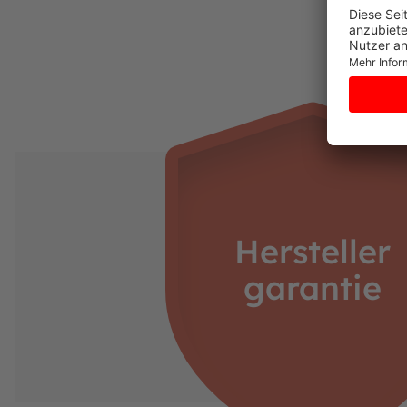
Nummer der niederländischen Handelskamme
https://www.berg.com/de
Verantwortliche Person:
Henk van den Berg
c/o BERG Toys B.V.
Stevinlaan 2
6717 WB Ede
Niederlande
Hersteller
garantie