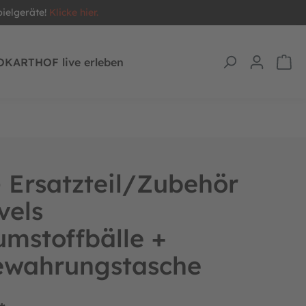
pielgeräte!
Klicke hier.
OKARTHOF live erleben
Ersatzteil/Zubehör
vels
mstoffbälle +
ewahrungstasche