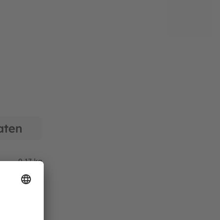
len Jahren des Gebrauchs doch einmal ein
 Trampoline vorrätig, auch noch Jahre nach der
nd unserer Geschäftszeiten unter folgender
aten
0,17 kg