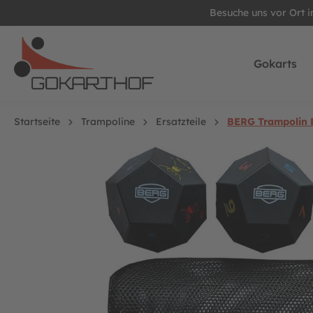
Besuche uns vor Ort 
springen
Zur Hauptnavigation springen
Gokarts
Startseite
Trampoline
Ersatzteile
BERG Trampolin E
Bildergalerie überspringen