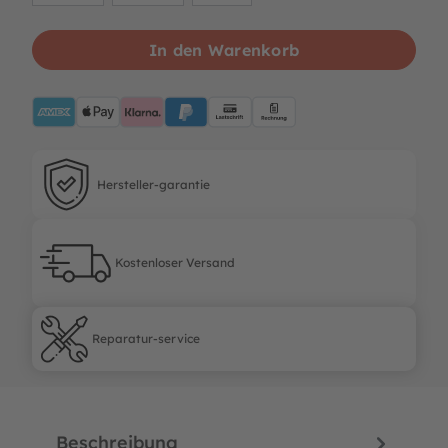
In den Warenkorb
AMEX
ApplePay
Klarna
PayPalBlue
Lastschrift
Rechnung
Hersteller-garantie
Hersteller-garantie
Kostenloser Versand
Kostenloser Versand
Reparatur-service
Reparatur-service
Beschreibung