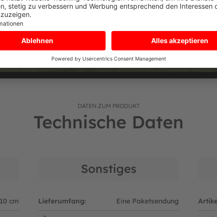
DATEN ZUM PRODUKT
Technische Daten
Sonstiges
10 cm
Lieferumfang:
Eine Paketsendung
Artik