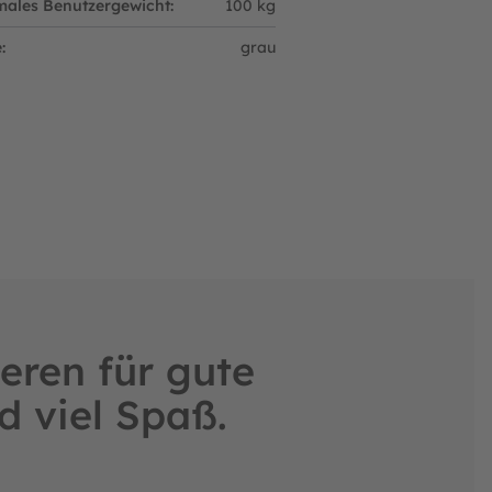
ales Benutzergewicht:
100 kg
:
grau
eren für gute
d viel Spaß.