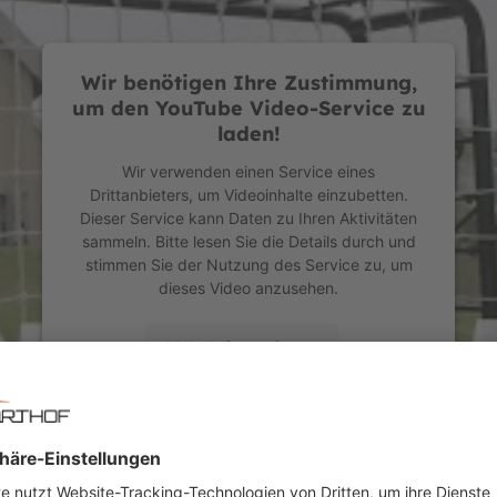
ir eine Kombination aus Komfort, Sicherheit und Spielspaß nach 
Wir benötigen Ihre Zustimmung,
um den YouTube Video-Service zu
laden!
ur das im Titel genannte Zubehör.
Wir verwenden einen Service eines
Drittanbieters, um Videoinhalte einzubetten.
Dieser Service kann Daten zu Ihren Aktivitäten
sammeln. Bitte lesen Sie die Details durch und
stimmen Sie der Nutzung des Service zu, um
dieses Video anzusehen.
Mehr Informationen
Akzeptieren
r: 09094642
powered by
Usercentrics Consent Management
Platform