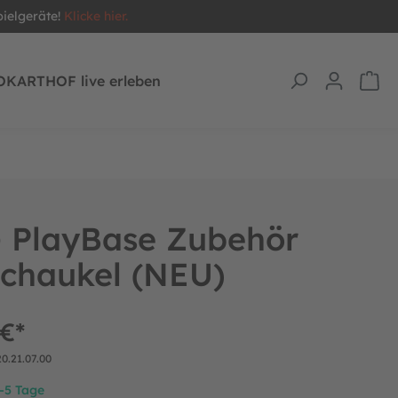
pielgeräte!
Klicke hier.
OKARTHOF live erleben
 PlayBase Zubehör
chaukel (NEU)
 €*
20.21.07.00
2-5 Tage