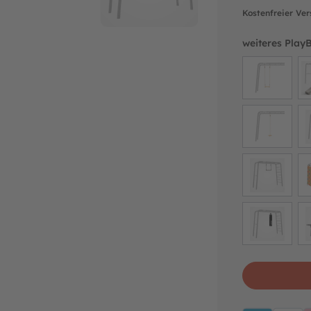
Kostenfreier Ve
weiteres Play
AMEX
A