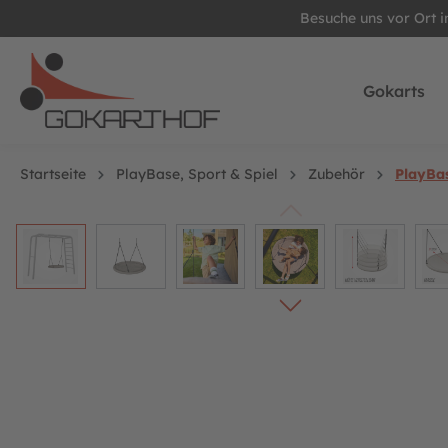
Besuche uns vor Ort 
springen
Zur Hauptnavigation springen
Gokarts
Startseite
PlayBase, Sport & Spiel
Zubehör
PlayBa
Bildergalerie überspringen