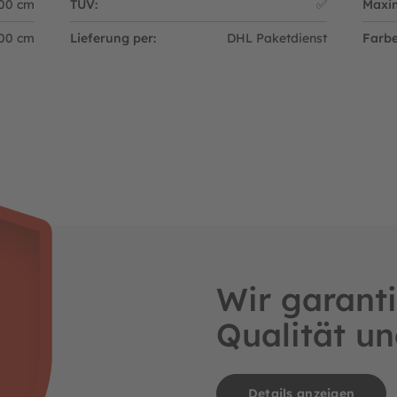
00 cm
TÜV:
✅
Maxim
00 cm
Lieferung per:
DHL Paketdienst
Farbe
Wir garanti
Qualität un
Details anzeigen