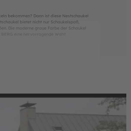
aukeln bekommen? Dann ist diese Nestschaukel
stschaukel bietet nicht nur Schaukelspaß,
eßen. Die moderne graue Farbe der Schaukel
on BERG eine hervorragende Wahl!
e Nutzung das ganze Jahr über ermöglichen. Du
festigen.
omfort und Sicherheit.
emeinsam zu schaukeln oder zu entspannen.
aß.