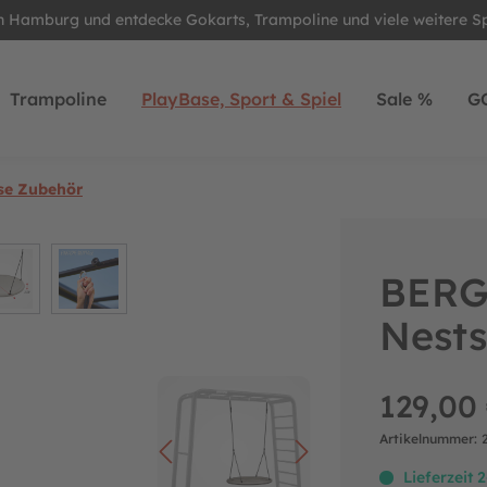
in Hamburg und entdecke Gokarts, Trampoline und viele weitere S
Trampoline
PlayBase, Sport & Spiel
Sale %
G
se Zubehör
BERG
Nests
129,00
Artikelnummer:
Lieferzeit 