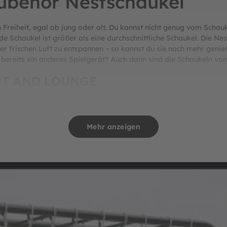
ubehör Nestschaukel
on Freiheit, egal ob jung oder alt. Du kannst nicht genug vom Sch
de Schaukel ist größer als eine durchschnittliche Schaukel. Die Ne
er frischen Luft zu entspannen – so kannst du sie noch mehr geni
u bereits ein anderes Spielgerät? Auch dann sind die Schaukeln v
ORT AND LOUNGE
ochwertigen, wetterbeständigen Materialien, die eine sorgenfrei
t ihren robusten Seilen und den Karabinern an deiner PlayBase be
Mehr anzeigen
 Nestschaukel wählen?
en.
imalen Gewicht von 150 kg. Der weiche Rand sorgt zusätzlich für K
et ausreichend Platz und Tragkraft für ein oder zwei Kinder, um g
ndigen Materialien gefertigt, geeignet für alle Jahreszeiten.
 sich leicht auf verschiedene Höhen einstellen lassen.
n deiner PlayBase anzubringen und abzunehmen, für sofortigen Sp
 von 65 cm.