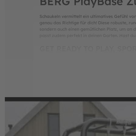
BERG PlayBase Z
Schaukeln vermittelt ein ultimatives Gefühl v
genau das Richtige für dich! Diese robuste, run
sondern auch einen gemütlichen Platz, um an d
passt zudem perfekt in deinen Garten. Hast d
GET READY TO PLAY, SP
Die BERG PlayBase Nestschaukel besteht aus h
kannst die Nestschaukel schnell und einfach mi
Warum die BERG PlayBase
• Kompatibel mit allen PlayBase-Rahmengröß
• Stark und sicher: Belastbar bis zu einem max
• Geräumige Sitzfläche: Die Nestschaukel biet
• Langlebiges Design: Aus robusten, wetterbestä
• Höhenverstellbar: Stabile schwarze Seile, die
• Einfache Befestigung: Schnell und einfach a
• Geräumige Sitzfläche: Mit einem Durchmesser