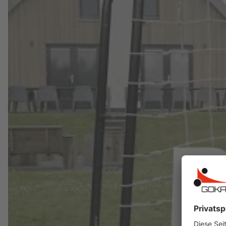
• Ab 3 Jahren geeignet.
• 3 Jahre Garantie.
Mit der BERG PlayBase Nestschaukel holst du d
PlayBase!
Bitte beachten Sie: Dieses Produkt enthält n
Hersteller:
BERG Toys B.V.
Stevinlaan 2
6717 WB Ede
Niederlande
Telefon: +31 318 46 71 71
E-Mail: info@bergtoys.com
Vertreten durch: Henk van den Berg
Niederländische USt ID: NL806218290B01
Nummer der niederländischen Handelskamme
https://www.berg.com/de
Verantwortliche Person: