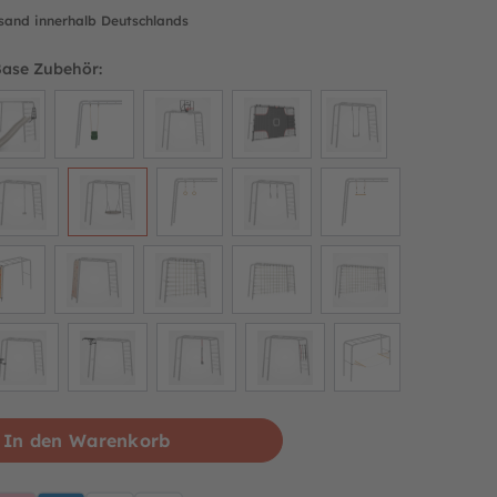
rsand innerhalb Deutschlands
Base Zubehör:
In den Warenkorb
pplePay
Klarna
PayPalBlue
Lastschrift
Rechnung