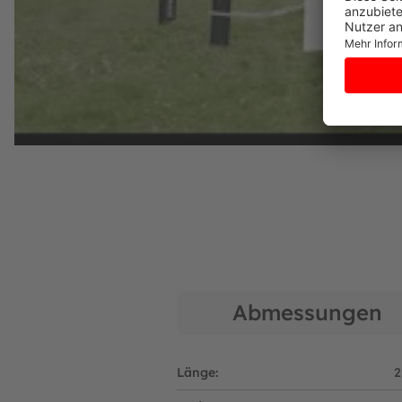
Henk van den Berg
c/o BERG Toys B.V.
Stevinlaan 2
6717 WB Ede
Niederlande
Abmessungen
Länge:
2