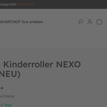
pielgeräte!
Klicke hier.
OKARTHOF live erleben
 Kinderroller NEXO
(NEU)
*
24.77.02.00
1-3 Tage