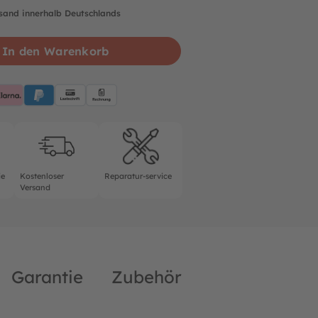
rsand innerhalb Deutschlands
In den Warenkorb
pplePay
Klarna
PayPalBlue
Lastschrift
Rechnung
rantie
Kostenloser Versand
Reparatur-service
ie
Kostenloser
Reparatur-service
Versand
Garantie
Zubehör