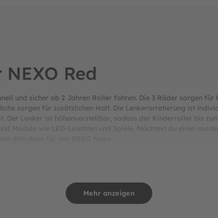
r NEXO Red
ll und sicher ab 2 Jahren Roller fahren. Die 3 Räder sorgen für 
che sorgen für zusätzlichen Halt. Die Lenkerarretierung ist individ
. Der Lenker ist höhenverstellbar, sodass der Kinderroller bis zu
und Module wie LED-Leuchten und Spiele. Möchtest du einen moder
eide dich dann für den BERG Nexo.
nden maximale Sicherheit und hochwertiges Design im Fokus
Mehr anzeigen
Roller-Spaß.