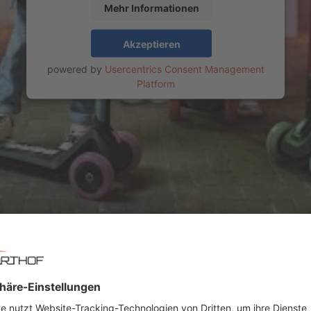
Mehr Informationen
Akzeptieren
powered by
Usercentrics Consent Management
Platform
r: 09094642
DATEN ZUM PRODUKT
Technische Daten