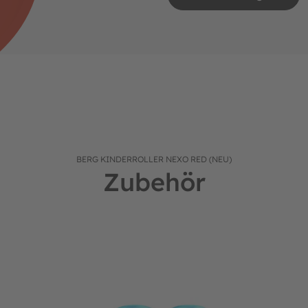
BERG KINDERROLLER NEXO RED (NEU)
Zubehör
BERG Ersatzteil/Zubehör NEXO Wheels 120x40mm Lights Blu