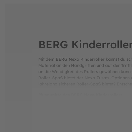
BERG Kinderrolle
Mit dem BERG Nexo Kinderroller kannst du schne
Material an den Handgriffen und auf der Trittflä
an die Wendigkeit des Rollers gewöhnen kannst
Roller-Spaß bietet der Nexo Zusatz-Optionen 
jahrelang sicheren Roller-Spaß bietet? Entsch
Pluspunkte des BERG Nexo Kinderrollers
Für Kinder von 2 bis 12 Jahren geeignet
Bei der Konzeption des Kinderrollers sta
Zusatz-Optionen und Module erhöhen den 
Ein sicherer Kinderroller für dein Kind