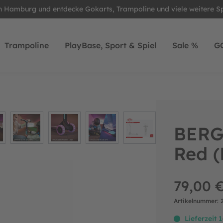
in Hamburg und entdecke Gokarts, Trampoline und viele weitere S
Trampoline
PlayBase, Sport & Spiel
Sale %
G
BERG
Red 
79,00 €
Artikelnummer:
Lieferzeit 