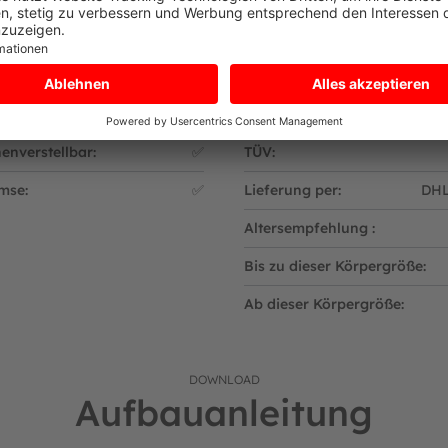
Ausstattung
Sonstiges
Polyurethane (PU)-Reifen
Lieferumfang:
Eine 
enverstellbar:
✅
TÜV:
mse:
✅
Lieferung per:
DHL
Altersempfehlung :
Bis zu dieser Körpergröße:
Ab dieser Körpergröße:
DOWNLOAD
Aufbauanleitung