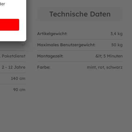
Technische Daten
Paketsendung
Artikelgewicht:
3,4 kg
✅
Maximales Benutzergewicht:
50 kg
 Paketdienst
Montagezeit:
&lt; 5 Minuten
2 - 12 Jahre
Farbe:
mint
, rot
, schwarz
140 cm
90 cm