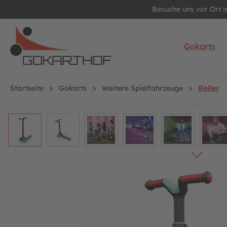
Besuche uns vor Ort 
springen
Zur Hauptnavigation springen
Gokarts
Startseite
Gokarts
Weitere Spielfahrzeuge
Roller
Bildergalerie überspringen