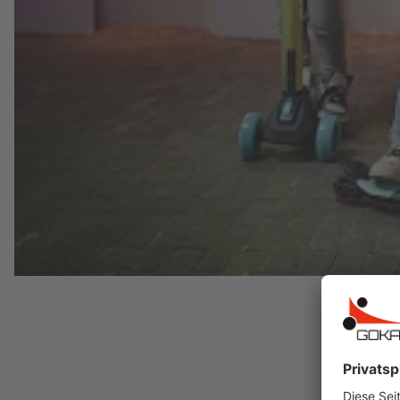
Hersteller:
BERG Toys B.V.
Stevinlaan 2
6717 WB Ede
Niederlande
Telefon: +31 318 46 71 71
E-Mail: info@bergtoys.com
Vertreten durch: Henk van den Berg
Niederländische USt ID: NL806218290B01
Nummer der niederländischen Handelskamme
https://www.berg.com/de
Verantwortliche Person:
Henk van den Berg
c/o BERG Toys B.V.
Stevinlaan 2
6717 WB Ede
Niederlande