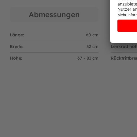
Abmessungen
Länge:
60 cm
Bereifung:
Breite:
32 cm
Lenkrad höh
Höhe:
67 - 83 cm
Rücktrittbre