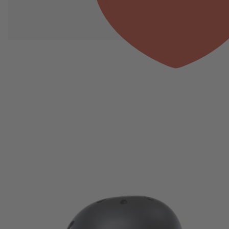
Produktgalerie überspringen
BERG Biky/Nexo Helm S (48-52 cm)