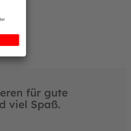
eren für gute
d viel Spaß.