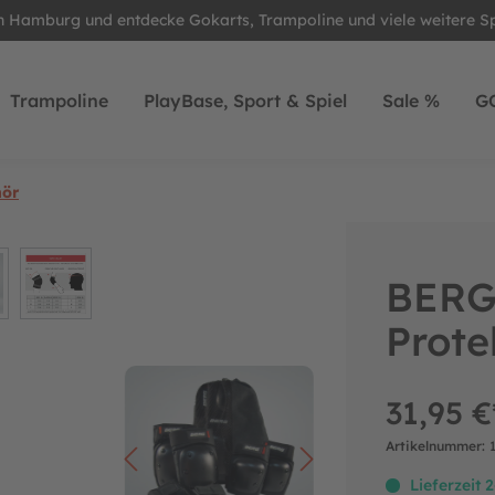
in Hamburg und entdecke Gokarts, Trampoline und viele weitere S
Trampoline
PlayBase, Sport & Spiel
Sale %
G
hör
BERG
Prote
31,95 €
Artikelnummer:
Lieferzeit 