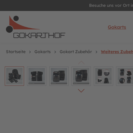
Besuche uns vor Ort 
springen
Zur Hauptnavigation springen
Gokarts
Startseite
Gokarts
Gokart Zubehör
Weiteres Zube
Bildergalerie überspringen