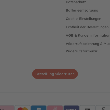
Datenschutz
Batterieentsorgung
Cookie-Einstellungen
Echtheit der Bewertungen
AGB & Kundeninformatio
Widerrufsbelehrung & Mus
Widerrufsformular
Bestellung widerrufen
AMEX
Klarna
Mastercard
PayPalBlue
Sofort
VisaBlue
Lastschri