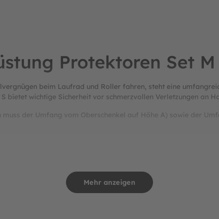
stung Protektoren Set M
ielvergnügen beim Laufrad und Roller fahren, steht eine umfangre
 S bietet wichtige Sicherheit vor schmerzvollen Verletzungen an H
den muss der Umfang vom Oberschenkel auf Höhe A) sowie der Umf
Mehr anzeigen