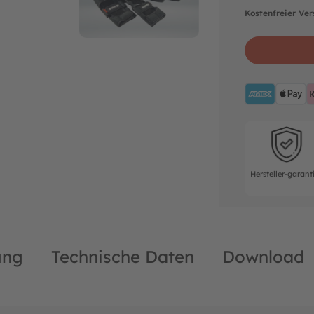
Kostenfreier Ve
AMEX
A
Hersteller-ga
Hersteller-garant
ung
Technische Daten
Download