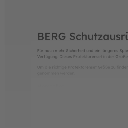
BERG Schutzausrü
Für noch mehr Sicherheit und ein längeres Sp
Verfügung. Dieses Protektorenset in der Größe
Um die richtige Protektorenset Größe zu fin
genommen werden.
Hersteller:
BERG Toys B.V.
Stevinlaan 2
6717 WB Ede
Niederlande
Telefon: +31 318 46 71 71
E-Mail: info@bergtoys.com