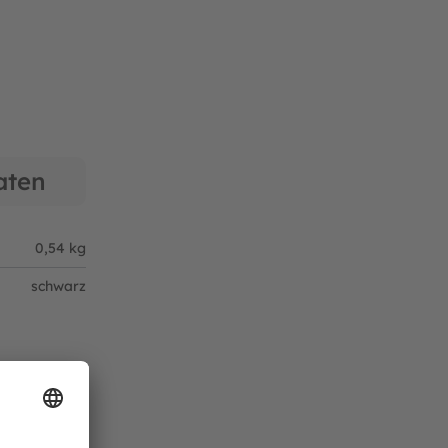
aten
0,54 kg
schwarz