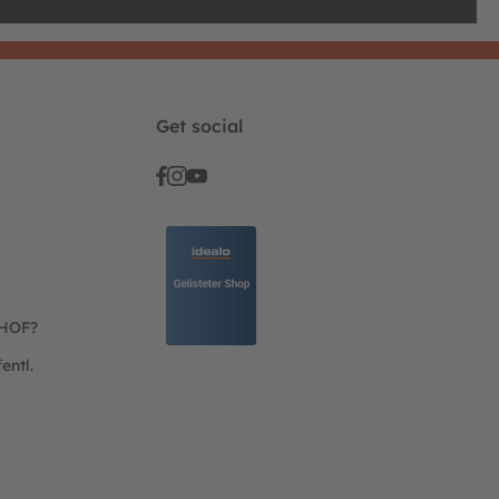
Get social
THOF?
entl.