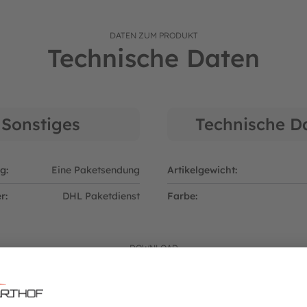
r: 09094642
DATEN ZUM PRODUKT
Technische Daten
Sonstiges
Technische D
g:
Eine Paketsendung
Artikelgewicht:
r:
DHL Paketdienst
Farbe:
DOWNLOAD
Aufbauanleitung