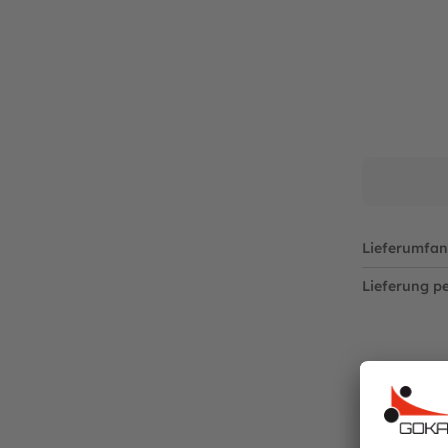
Vertreten durch: Henk van den Berg
Niederländische USt ID: NL806218290B01
Nummer der niederländischen Handelskamme
https://www.berg.com/de
Verantwortliche Person:
Henk van den Berg
c/o BERG Toys B.V.
Stevinlaan 2
6717 WB Ede
Niederlande
Lieferumfan
Lieferung pe