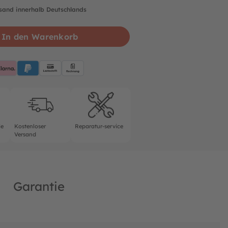
rsand innerhalb Deutschlands
In den Warenkorb
pplePay
Klarna
PayPalBlue
Lastschrift
Rechnung
rantie
Kostenloser Versand
Reparatur-service
ie
Kostenloser
Reparatur-service
Versand
Garantie