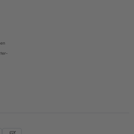
nen
ter-
ft
Rechnung
Vorkasse