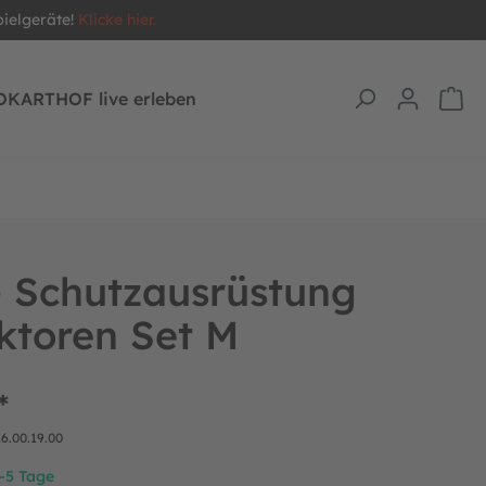
pielgeräte!
Klicke hier.
OKARTHOF live erleben
 Schutzausrüstung
ktoren Set M
*
16.00.19.00
2-5 Tage