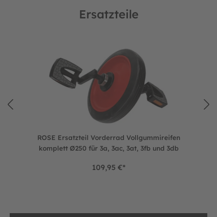
Ersatzteile
Produktgalerie überspringen
cb, 3at, 3bt, 3et, 3ct und 3b
ROSE Ersatzteil Vorderrad Vollgummireifen komplett Ø250 fü
ROSE Ersatzteil Vorderrad Vollgummireifen
komplett Ø250 für 3a, 3ac, 3at, 3fb und 3db
109,95 €*