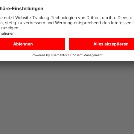
ROSE KASTENANHÄNGER 3EB MIT VOLLGUMMIREIFEN
Ersatzteile