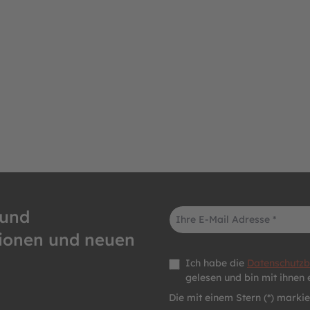
E-Mail-Adresse*
 und
tionen und neuen
Datenschutz *
Ich habe die
Datenschutz
gelesen und bin mit ihnen 
Die mit einem Stern (*) markier