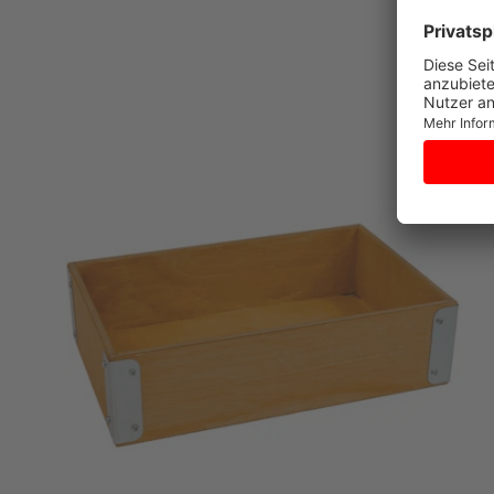
Midtballe 20
DK-6310 Broager
Dänemark
Telefon: +45 74 44 04 11
E-Mail: info@rose.dk
Vertreten durch:
Hans Jørn Nissen
Produktgalerie überspringen
Dänische USt ID: DK-30605640
ROSE Ersatzteil Kasten für Anhänger 3eb
https://www.rose.dk
Verantwortliche Person:
Hans Jørn Nissen
c/o
Rose Cykler A/S
DK-6310 Broager
Dänemark