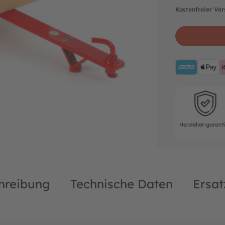
Kostenfreier Ve
AMEX
A
Hersteller-ga
Hersteller-garant
hreibung
Technische Daten
Ersat