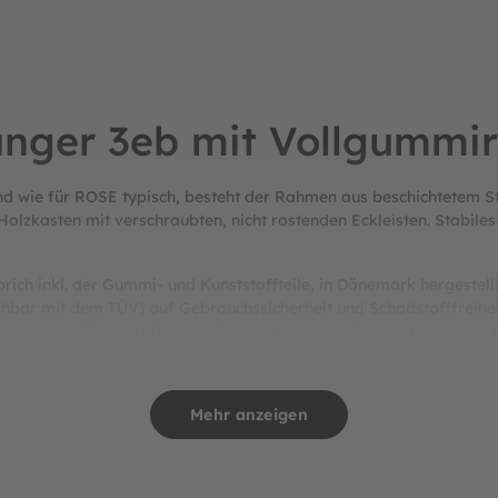
ger 3eb mit Vollgummir
d wie für ROSE typisch, besteht der Rahmen aus beschichtetem S
Holzkasten mit verschraubten, nicht rostenden Eckleisten. Stabile
ch inkl. der Gummi- und Kunststoffteile, in Dänemark hergestellt 
chbar mit dem TÜV) auf Gebrauchssicherheit und Schadstofffreihe
 Holz aus FSC-zertifizierter Forstwirtschaft in Finnland bezogen.
t dem Dänischen Tarifrecht. Des weiteren sind die Mitarbeiter gew
it usw. sind dadurch äußerst gut geregelt. Darüber hinaus unter
n Kriterien zum Arbeitsschutz bzw. einem gesunden Arbeitumfeld (h
Mehr anzeigen
in Bezug auf die Einhaltung nachhaltiger Produktionsstandards.