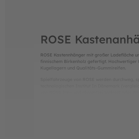
ROSE Kastenanhän
ROSE Kastennhänger mit großer Ladefläche un
finnischem Birkenholz gefertigt. Hochwertiger 
Kugellagern und Qualitäts-Gummireifen.
Spielfahrzeuge von ROSE werden durchweg, spri
technologischen Institut In Dänemark (verglei
von ROSE blei- und chromfrei lackiert oder das
die Entlohnung und der Arbeitsschutz konsequen
Absicherungen wie Rente oder Arbeitsunfähigke
"Arbejdmiljö", hinsichtlich der Einhaltung vo
Environment Authority" (https://eng.mst.dk/) 
Vorteile von ROSE Spielfahrzeugen: