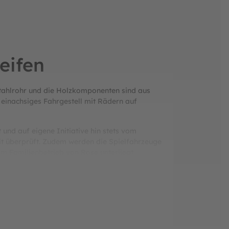
eifen
tahlrohr und die Holzkomponenten sind aus
s einachsiges Fahrgestell mit Rädern auf
und auf eigene Initiative hin stets vom
it überprüft. Zudem werden die Spielfahrzeuge
 Im Familienbetrieb von Rose unterliegt
erkschaftlich organisiert, soziale
zieht sich "ROSE" regelmäßigen Kontrollen vom
ttps://amid.dk/) und von der "Danish Working