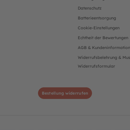
Datenschutz
Batterieentsorgung
Cookie-Einstellungen
Echtheit der Bewertungen
AGB & Kundeninformatio
Widerrufsbelehrung & Mus
Widerrufsformular
Bestellung widerrufen
AMEX
Klarna
Mastercard
PayPalBlue
Sofort
VisaBlue
Lastschri