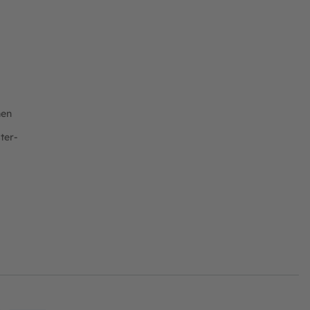
nen
ter-
ft
Rechnung
Vorkasse