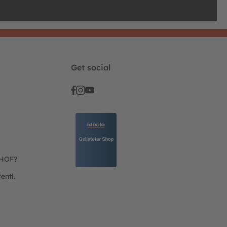
Get social
THOF?
entl.