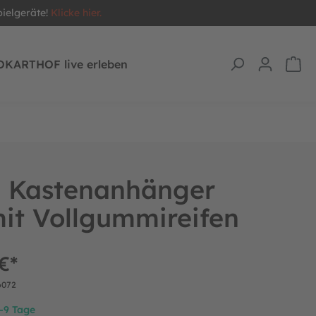
pielgeräte!
Klicke hier.
OKARTHOF live erleben
 Kastenanhänger
it Vollgummireifen
€*
6072
7-9 Tage