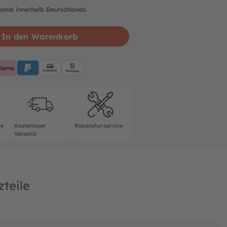
rsand innerhalb Deutschlands
In den Warenkorb
pplePay
Klarna
PayPalBlue
Lastschrift
Rechnung
rantie
Kostenloser Versand
Reparatur-service
ie
Kostenloser
Reparatur-service
Versand
zteile