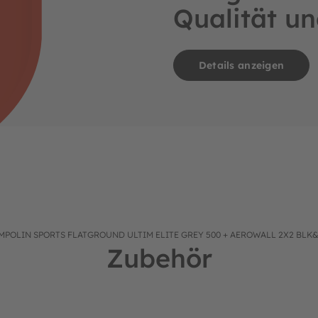
Qualität un
Details anzeigen
r: 09094642
MPOLIN SPORTS FLATGROUND ULTIM ELITE GREY 500 + AEROWALL 2X2 BLK&
Zubehör
BERG x GRT Spotting Matte XL (NEU)