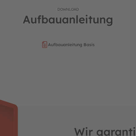
t, um (extreme) Tricks von professionellen Springern zu üben.
einem sehr stabilen und soliden Rahmen befestigt.
DOWNLOAD
krobatische und brilliante Sprünge geeignet. Die Wand lässt sich le
Aufbauanleitung
nten Sprung
nologie
sind verglichen zum normalen BERG Sprungtuch 150% luft
Aufbauanleitung Basis
 stehendene Trampolinwand
inkl. Luftpumpe
du den Raum in deinem Garten
optimal
.
r diagonalen Anordnung länger als bei allen anderen Modellen di
 dieses Trampolin die besten Sprungeigenschaften der BERG Tramp
iellen geräuschreduzierenden Riemen unterhalb der Schutzkante
and gegen die springende Matte flattert
breit,
ist extrem UV-beständig und dadurch viele Jahre lang halt
ch und zusätzliche Sicherheit
n Steppnähten verarbeitet und tollem grafischem Design.
ls und der Verarbeitung besonders langlebig und hält im Vergleich
 lässt sich leicht montieren und installieren
urch das Trampolin im Garten überhaupt nicht auffällt und besonde
Wir garanti