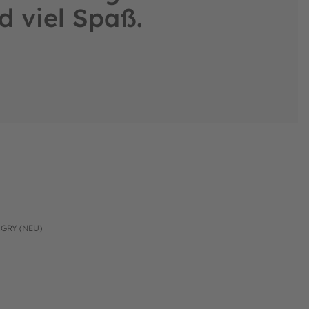
d viel Spaß.
GRY (NEU)
BERG Trampolin Wetterschutzhülle Extra Black für ULTIM 500 