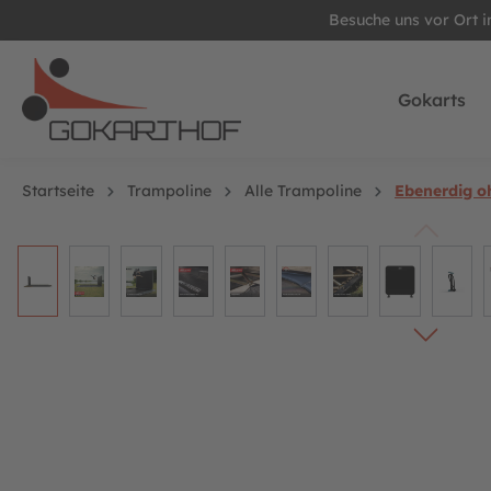
Besuche uns vor Ort 
springen
Zur Hauptnavigation springen
Gokarts
Startseite
Trampoline
Alle Trampoline
Ebenerdig o
Bildergalerie überspringen