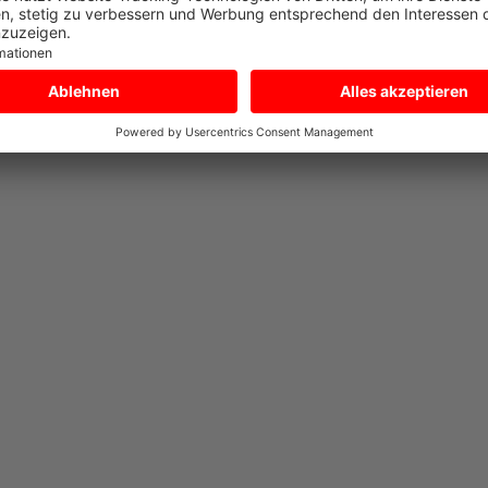
Gewebe.
 runde Modelle kennzeichnen) weist dieses rechteckige Trampolin 
en für das TwinSpring System ausgestattet.
rösen sind mit achtfacher Naht sehr solide am Sprungtuch befestigt
n
AeroWall in neue, sportliche Sphären
line, dürfen in keinem Trampolinpark fehlen. Neben den Sprungfl
um die im 90 Grad Winkel geneigten Trampoline an den Wänden. Die
 Dank der aufblasbaren Wand ist es nahezu unmöglich zum Beispiel
IM FlatGround Trampoline kann man wesentlich höher und öfter i
fi ins Trampolin fallen und laufe vertikal die AeroWall hoch.