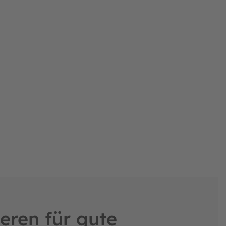
icht installieren und entfernen.
durchlässiger
eser Klasse und sorgen für eine bessere
oline.
bar
 zu anderen Schutzrändern deutlich länger!
rs einfach zu betreten ist.
eren für gute