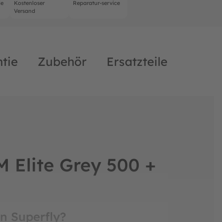
ie
Kostenloser
Reparatur-service
Versand
tie
Zubehör
Ersatzteile
Elite Grey 500 +
n Superfly?