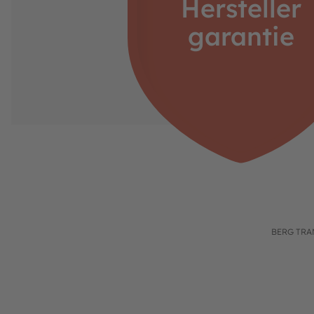
Hersteller
Hersteller:
garantie
BERG Toys B.V.
Stevinlaan 2
6717 WB Ede
Niederlande
Telefon: +31 318 46 71 71
E-Mail: info@bergtoys.com
Vertreten durch: Henk van den Berg
Niederländische USt ID: NL806218290B01
Nummer der niederländischen Handelskamme
https://www.berg.com/de
Verantwortliche Person:
Henk van den Berg
BERG TRA
c/o BERG Toys B.V.
Stevinlaan 2
6717 WB Ede
Niederlande
Produktgalerie überspringen
BERG x GRT Spotting Matte L (NEU)