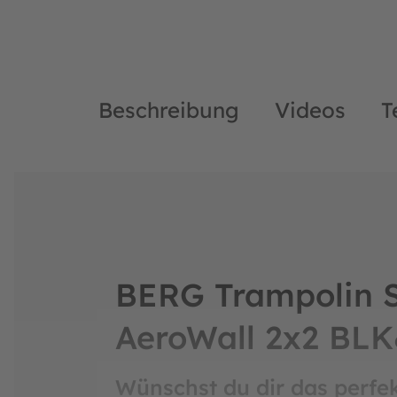
Beschreibung
Videos
T
BERG Trampolin S
AeroWall 2x2 BL
Wünschst du dir das perfe