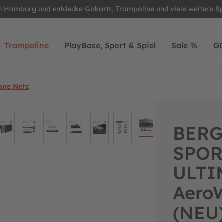
in Hamburg und entdecke Gokarts, Trampoline und viele weitere S
Trampoline
PlayBase, Sport & Spiel
Sale %
G
hne Netz
BERG
SPOR
ULTIM
Aero
(NEU