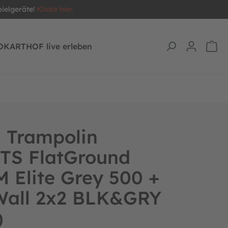
pielgeräte!
Klicke hier.
OKARTHOF live erleben
 Trampolin
TS FlatGround
 Elite Grey 500 +
Wall 2x2 BLK&GRY
)