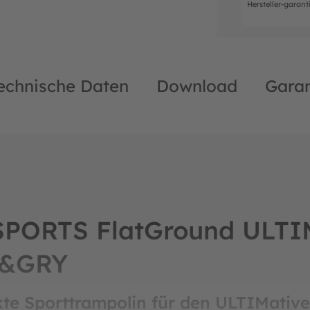
Hersteller-garant
echnische Daten
Download
Garan
PORTS FlatGround ULTIM 
K&GRY
kte Sporttrampolin für den ULTIMative