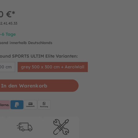
0 €*
32.41.45.33
4-6 Tage
rsand innerhalb Deutschlands
round SPORTS ULTIM Elite Varianten:
300 cm
grey 500 x 300 cm + AeroWall
In den Warenkorb
pplePay
Klarna
PayPalBlue
Lastschrift
Rechnung
rantie
Kostenloser Versand
Reparatur-service