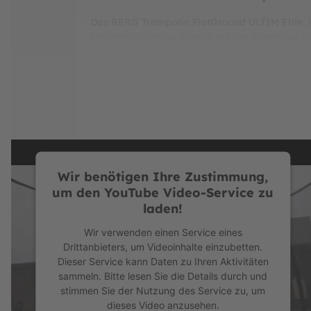
Das BERG Trampolin FlatGround ULTIM Elite, i
schließen nicht nur bündig mit der Grasnabe a
ausgesprochen hochwertiges BERG Design und läs
Einstieg kinderleicht zu betreten, sodass auc
ermöglicht es, auf der gesamten Länge des Tr
die Sprünge besser kontrollierbar sind. Ein f
wollen. Das Kombipaket
BERG
Trampolin Flat
Paket wurde in dieser Zusammensetzung intensi
ergänzenden Prüfungen im BERG-Testlabor aus
Enjoy your highest Jump m
Wir benötigen Ihre Zustimmung,
um den YouTube Video-Service zu
Das Trampolin ist mit
TwinSpring-Gold Feder
laden!
AirFlow Pro Sprungtuch ist 150% luftdurchläss
Damit sind nun noch höhere Sprünge möglich
Wir verwenden einen Service eines
Drittanbieters, um Videoinhalte einzubetten.
Ein Trampolin muss nicht u
Dieser Service kann Daten zu Ihren Aktivitäten
sammeln. Bitte lesen Sie die Details durch und
Das BERG ULTIM nimmt dank seiner Rechteckfor
stimmen Sie der Nutzung des Service zu, um
Sprungtuch über die gesamte Länge eine optim
dieses Video anzusehen.