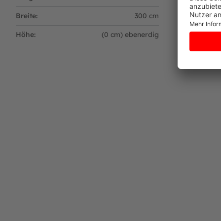
Haltbares, extrem starkes Polypropylen-
Anstelle des Springpunkts (durch den sich
Breite:
300 cm
optimal genutzt werden kann.
Höhe:
(0 cm) ebenerdig
Das Sprungtuch ist mit speziellen Federös
Die Schlingen für die stabilen Metallfede
TwinSpring-Gold Federn
Schräg angeordnete TwinSpring-Federn
Ermöglichen müheloses, sicheres Springe
Katapultiere dich mit der 
AeroWalls, bekannt auch als Waterfall Trampo
Trampolinhallen, denn es handelt sich dabei 
sondern sorgt auch für zusätzliche Sicherheit.
Aufgrund der komfortablen Länge der BERG ULT
auf dem Trampolin landet. Lass dich wie ein Pro
Fakten zur AeroWall