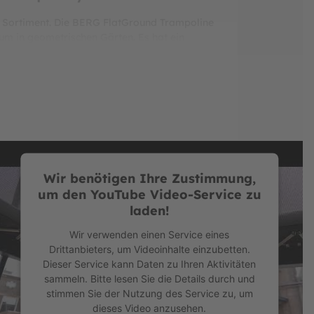
G Sortiment. Die BERG FlatGround Trampoline
um in geometrischen Gärten. Es hat ein
r hinaus ist es durch seinen ebenerdigen
nschaft nachkommen können. Die Rechteckform
 die Orientierung auf dem Trampolin, wodurch
ie besonders hoch und effektiv Springen
olin und der patentierten BERG AeroWall. Das
zielte darüber hinaus auch bei den
rFlow Pro Sprungtuch!
Wir benötigen Ihre Zustimmung,
um den YouTube Video-Service zu
es ultimativen Sprungkomfort bietet. Das neue
laden!
geringeren Luftwiderstand beim Springen.
Wir verwenden einen Service eines
Drittanbieters, um Videoinhalte einzubetten.
Dieser Service kann Daten zu Ihren Aktivitäten
sammeln. Bitte lesen Sie die Details durch und
oße Sprungfläche, da das rechteckige
stimmen Sie der Nutzung des Service zu, um
ovativen TwinSpring
dieses Video anzusehen.