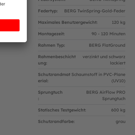
eine Sprunglinie auf, wodurch die Sprungfläche
Federtyp:
BERG TwinSpring-Gold-Feder
Maximales Benutzergewicht:
120 kg
.
Montagezeit:
90 - 120 Minuten
Rahmen Typ:
BERG FlatGround
Rahmenbeschicht
verzinkt und schwarz
ung:
lackiert
Schutzrandmat
Schaumstoff in PVC-Plane
erial:
(UV10)
ächen bilden sie das Zentrum der angesagten
 AeroWall erhöht nicht nur den Spaßfaktor,
Sprungtuch
BERG AirFlow PRO
 bei Salto & Co. vom Trampolin zu fallen.
:
Sprungtuch
n die Luft springen, bevor man wieder sanft
Statisches Testgewicht:
600 kg
Schutzrandfarbe:
grau