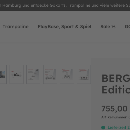
in Hamburg und entdecke Gokarts, Trampoline und viele weitere S
Trampoline
PlayBase, Sport & Spiel
Sale %
G
BERG
Editi
755,00
Artikelnummer:
Lieferzeit 