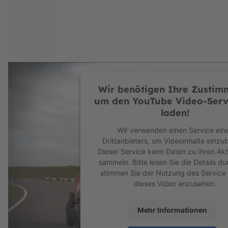
Kugelkopflenkung
Durch die Kugelkopfsteuerung lässt sich das Go
ob es zu deiner nächsten Verabredung oder zu 
erfreulicher deine Touren zu gestalten.
Stabile Straßenlage auch 
Wir benötigen Ihre Zustim
Durch die bewährte Pendelachse bleiben alle v
um den YouTube Video-Serv
Jahrelanges Spielvergnügen
laden!
Wir verwenden einen Service ein
Der Sitz ist mit wenigen Handgriffen und ohne 
Drittanbieters, um Videoinhalte einzu
Sekunden.
Dieser Service kann Daten zu Ihren Akt
Damit sind die XL BFR Gokart’s von BERG für 
sammeln. Bitte lesen Sie die Details d
stimmen Sie der Nutzung des Service
Das BERG BFR System
dieses Video anzusehen.
Wenn du während der Fahrt einmal nicht in die 
Rückwärtsgang, wenn du wieder in die Pedale t
Mehr Informationen
oder mit hoher Geschwindigkeit ausrollen willst