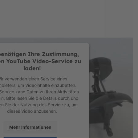
eine Fahrzeit noch mehr genießen. Ganz gleich,
für dich noch leichter, entspannter und
benötigen Ihre Zustimmung,
elände sicher auf der Straße liegt.
n YouTube Video-Service zu
laden!
ir verwenden einen Service eines
ür die Sitzverstellung benötigt man keine 10
nbieters, um Videoinhalte einzubetten.
Service kann Daten zu Ihren Aktivitäten
. Bitte lesen Sie die Details durch und
n Sie der Nutzung des Service zu, um
dieses Video anzusehen.
greifen erst dann wieder in den Vorwärts- oder
tellen, während du den Berg hinunter fährst
Mehr Informationen