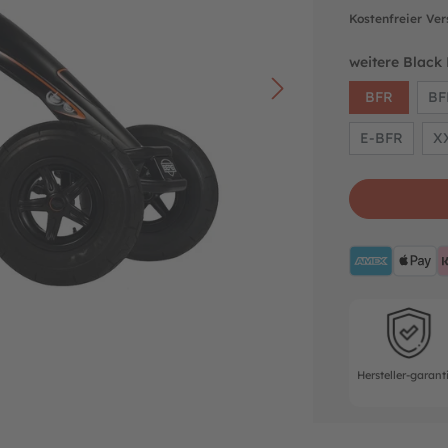
Kostenfreier Ve
weitere Black 
BFR
BFR
E-BFR
X
AMEX
A
Hersteller-ga
Hersteller-garant