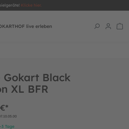
pielgeräte!
Klicke hier.
OKARTHOF live erleben
 Gokart Black
on XL BFR
 €*
07.10.05.00
2-3 Tage