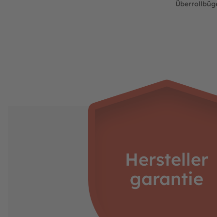
Überrollbüge
Nummer der niederländischen Handelskamme
https://www.berg.com/de
Verantwortliche Person:
Henk van den Berg
c/o BERG Toys B.V.
Stevinlaan 2
6717 WB Ede
Niederlande
Hersteller
garantie