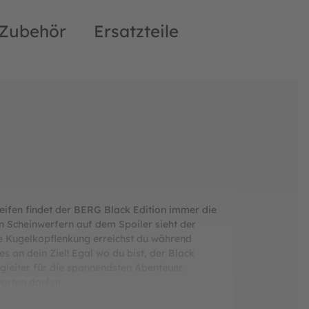
Zubehör
Ersatzteile
ifen findet der BERG Black Edition immer die
en Scheinwerfern auf dem Spoiler sieht der
te Kugelkopflenkung erreichst du während
 an dein Ziel! Egal wo du bist, der Black
egleiter für die spannendsten Abenteuer.
arten darfst!