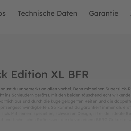
os
Technische Daten
Garantie
k Edition XL BFR
ust du unbemerkt an allen vorbei. Denn mit seinen Superslick-Re
cht ins Schleudern gerätst. Mit den beiden täuschend echt wirkend
ortlich aus und durch die kugelgelagerten Reifen und die doppel
tzengeschwindigkeiten. So kommst du garantiert immer als erstes
 sich. Mit seinem speziellen, schwarzen Design, ist er der ideale B
ität und technischen Rafinessen, die du von einem BERG Gokart erw