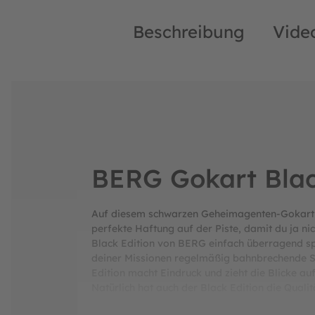
Beschreibung
Vide
BERG Gokart Blac
Auf diesem schwarzen Geheimagenten-Gokart sa
perfekte Haftung auf der Piste, damit du ja ni
Black Edition von BERG einfach überragend sp
deiner Missionen regelmäßig bahnbrechende Spi
Edition macht Eindruck und zieht die Blicke auf
Natürlich hat auch der Black Edition die Qual