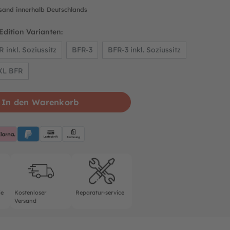
rsand innerhalb Deutschlands
Edition Varianten:
 inkl. Soziussitz
BFR-3
BFR-3 inkl. Soziussitz
XL BFR
In den Warenkorb
pplePay
Klarna
PayPalBlue
Lastschrift
Rechnung
rantie
Kostenloser Versand
Reparatur-service
ie
Kostenloser
Reparatur-service
Versand