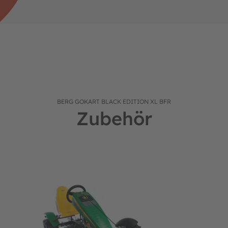
BERG GOKART BLACK EDITION XL BFR
Zubehör
XL und XXL Gokarts
BERG Gokart Palettengabel inkl. Palette