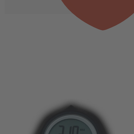
Produktgalerie überspringen
BERG Gokart Speedometer/Bordcomputer Tacho für Rally, 