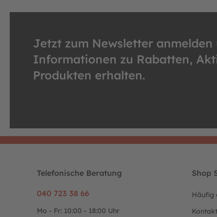
Verantwortliche Person:
Hans Jørn Nissen
c/o
Rose Cykler A/S
Jetzt zum Newsletter anmelden
DK-6310 Broager
Dänemark
Informationen zu Rabatten, Ak
Produkten erhalten.
Telefonische Beratung
Shop S
040 723 38 66
Häufig 
Mo - Fr: 10:00 - 18:00 Uhr
Kontak