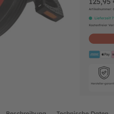
125,95 
Artikelnummer:
Lieferzeit 
Kostenfreier Ve
AMEX
A
Hersteller-ga
Hersteller-garant
Beschreibung
Technische Daten