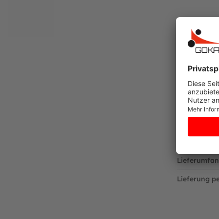
Rose gewährt auf den Korpus der Fahrzeuge 5 
Verschleißteile wie z.B. Handgriffe, Pedale u
Adresse des Garantiegebers:
ROSE cykler a/s
Midtballe 20
Skelde DK-6310 Broager
Ihr gesetzlicher Gewährleistungsanspruch bleib
Hersteller:
Rose Cykler A/S
Midtballe 20
DK-6310 Broager
Dänemark
Lieferumfan
Telefon: +45 74 44 04 11
E-Mail: info@rose.dk
Lieferung pe
Vertreten durch:
Hans Jørn Nissen
Dänische USt ID: DK-30605640
https://www.rose.dk