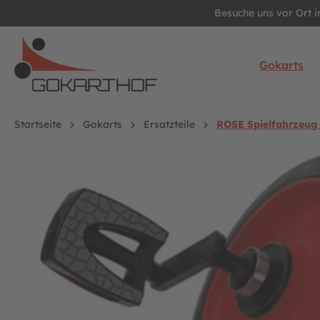
Besuche uns vor Ort 
springen
Zur Hauptnavigation springen
Gokarts
Startseite
Gokarts
Ersatzteile
ROSE Spielfahrzeug 
Bildergalerie überspringen