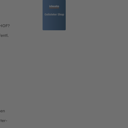
THOF?
entl.
nen
ter-