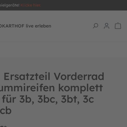
pielgeräte!
Klicke hier.
OKARTHOF live erleben
Ersatzteil Vorderrad
ummireifen komplett
für 3b, 3bc, 3bt, 3c
3cb