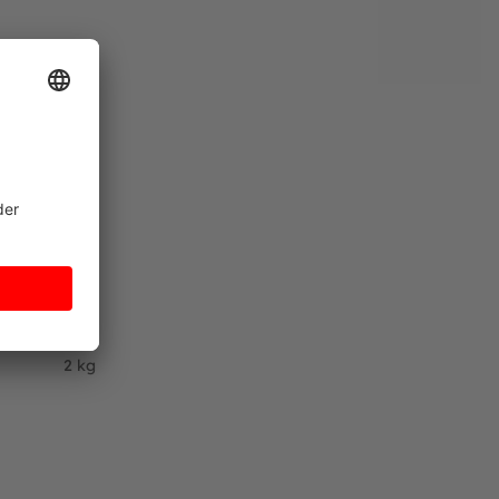
die Konstruktion der Fahrzeuge.
ellers unberührt und fortwährend bestehen.
aten
2 kg