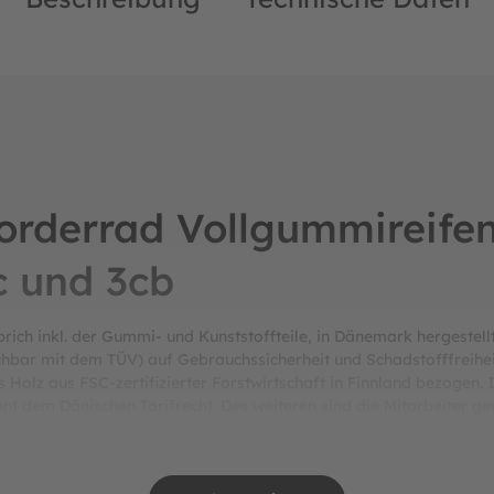
Vorderrad Vollgummireife
3c und 3cb
ch inkl. der Gummi- und Kunststoffteile, in Dänemark hergestellt 
chbar mit dem TÜV) auf Gebrauchssicherheit und Schadstofffreihe
 Holz aus FSC-zertifizierter Forstwirtschaft in Finnland bezogen.
t dem Dänischen Tarifrecht. Des weiteren sind die Mitarbeiter gew
it usw. sind dadurch äußerst gut geregelt. Darüber hinaus unter
n Kriterien zum Arbeitsschutz bzw. einem gesunden Arbeitumfeld (h
in Bezug auf die Einhaltung nachhaltiger Produktionsstandards.