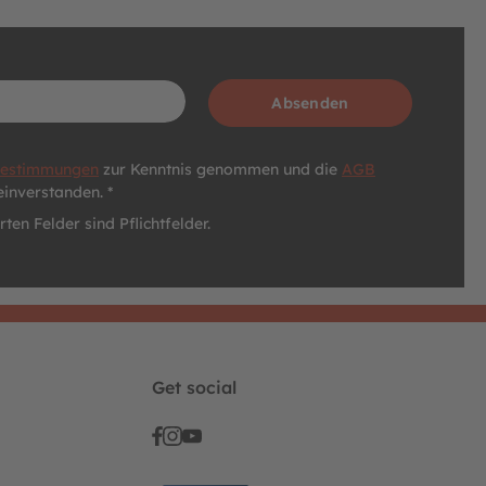
Absenden
bestimmungen
zur Kenntnis genommen und die
AGB
einverstanden. *
ten Felder sind Pflichtfelder.
Get social