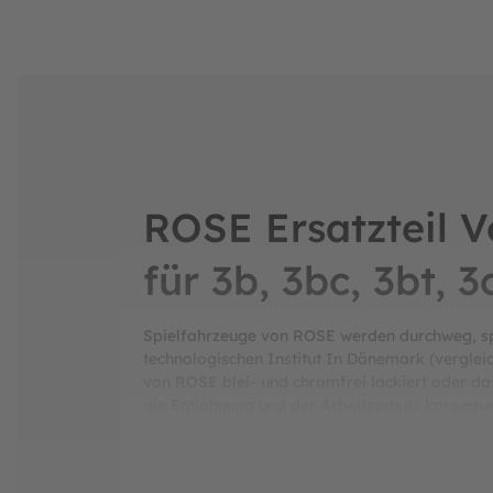
ROSE Ersatzteil 
für 3b, 3bc, 3bt, 
Spielfahrzeuge von ROSE werden durchweg, spri
technologischen Institut In Dänemark (verglei
von ROSE blei- und chromfrei lackiert oder das
die Entlohnung und der Arbeitsschutz konsequen
Absicherungen wie Rente oder Arbeitsunfähigke
"Arbejdmiljö", hinsichtlich der Einhaltung vo
Environment Authority" (https://eng.mst.dk/) 