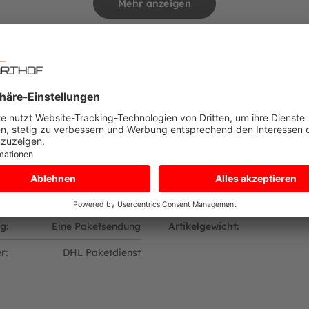
Mehr anzeigen
Jahre Garantie und 2 Jahre Garantie auf das übrige Material und 
nd Bereifung, sind von der Garantie ausgenommen.
DATEN ZUM PRODUKT
Technische Daten
t von den zusätzlichen, freiwilligen Garantieleistungen des Herst
Sonstiges
Technische D
g:
Eine Paketsendung
Artikelgewicht:
r:
DHL Paketdienst