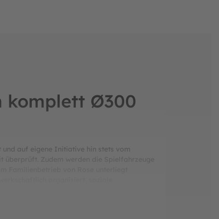
n komplett Ø300
und auf eigene Initiative hin stets vom
it überprüft. Zudem werden die Spielfahrzeuge
 Im Familienbetrieb von Rose unterliegt
erkschaftlich organisiert, soziale
zieht sich "ROSE" regelmäßigen Kontrollen vom
ttps://amid.dk/) und von der "Danish Working