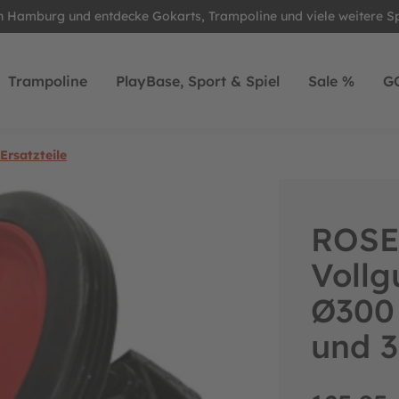
in Hamburg und entdecke Gokarts, Trampoline und viele weitere S
Trampoline
PlayBase, Sport & Spiel
Sale %
G
Ersatzteile
ROSE 
Vollg
Ø300 
und 