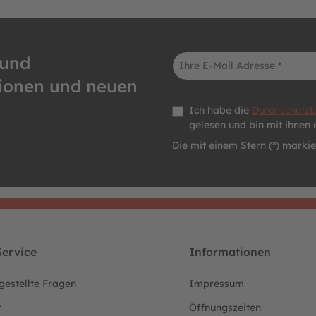
E-Mail-Adresse*
 und
tionen und neuen
Datenschutz *
Ich habe die
Datenschutz
gelesen und bin mit ihnen 
Die mit einem Stern (*) markier
ervice
Informationen
gestellte Fragen
Impressum
t
Öffnungszeiten