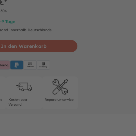
€*
6304
7-9 Tage
rsand innerhalb Deutschlands
In den Warenkorb
pplePay
Klarna
PayPalBlue
Lastschrift
Rechnung
rantie
Kostenloser Versand
Reparatur-service
ie
Kostenloser
Reparatur-service
Versand