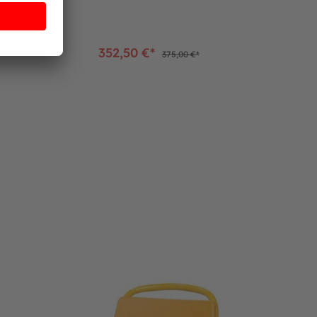
352,50 €*
375,00 €*
d MOON-CAR
RABO® Ersatzteil Kunststoffsitz für Original und Mini MOON-CA