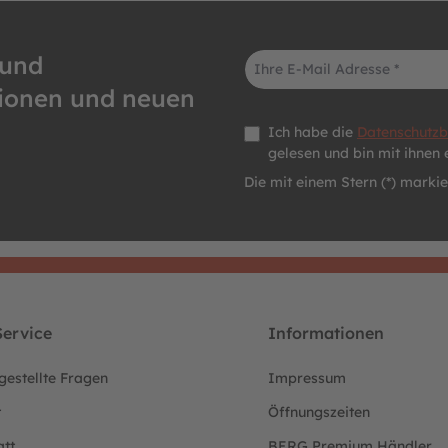
E-Mail-Adresse*
 und
tionen und neuen
Datenschutz *
Ich habe die
Datenschutz
gelesen und bin mit ihnen 
Die mit einem Stern (*) markier
ervice
Informationen
gestellte Fragen
Impressum
t
Öffnungszeiten
att
BERG Premium Händler