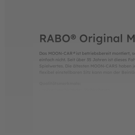
RABO® Original
Das MOON-CAR
®
ist betriebsbereit montiert, 
einfach nicht. Seit über 35 Jahren ist dieses 
Spielwertes. Die ältesten MOON-CARS haben jet
flexibel einstellbaren Sitz kann man der Bein
Qualitätsmerkmale:
- pulverbeschichteter Stahlrahmen
- pulverbeschichtete Stahlfelgen
- Schwerlast-Luftgummireifen mit Rallye-Lauf
- abgedichtete Kugellager
- stabiler Kunststoffsitz aus stoßfestem Poly
- Sitz mit Seiten-und Rückenstütze
- umweltverträgliche Materialien