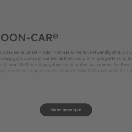
 MOON-CAR®
so dass keine Einstell- oder Nachstellarbeiten notwendig sind. O
Fahrzeug ganz oben auf der Beliebtheitsskala in Kindergärten und 
zt ihren 35. Geburtstag gefeiert und laufen noch immer. Ein Bewei
länge des Kindes anpassen. So ist das MOON-CAR auch noch für zeh
fläche
Mehr anzeigen
prophylen