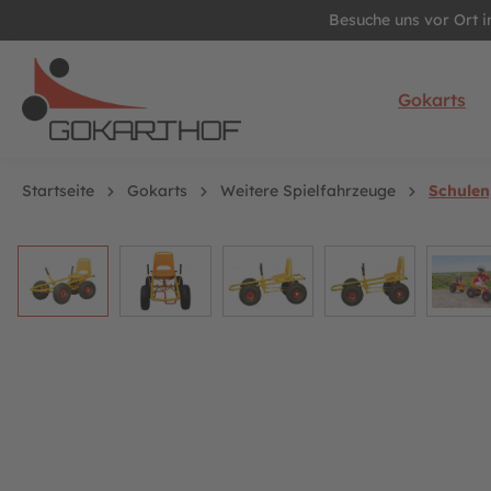
Besuche uns vor Ort 
springen
Zur Hauptnavigation springen
Gokarts
Startseite
Gokarts
Weitere Spielfahrzeuge
Schulen
Bildergalerie überspringen