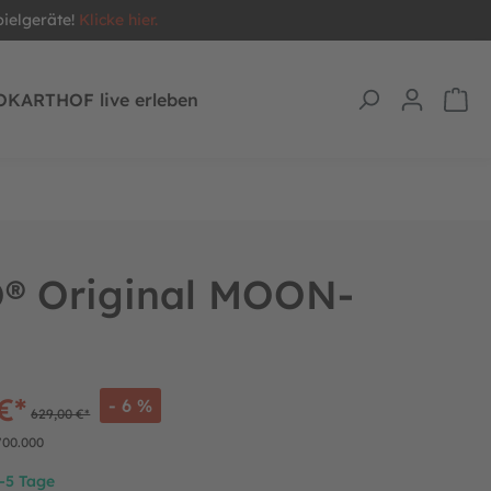
pielgeräte!
Klicke hier.
OKARTHOF live erleben
® Original MOON-
€*
- 6 %
629,00 €*
700.000
2-5 Tage