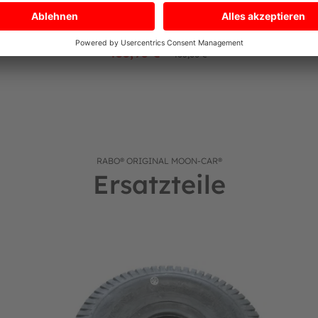
455,90 €*
485,00 €*
RABO® ORIGINAL MOON-CAR®
Ersatzteile
 und MOON-CAR
BERG/RABO Ersatzteil Reifen 400x4 für Basisanhänger un