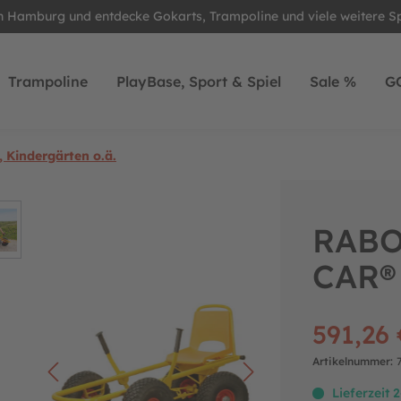
in Hamburg und entdecke Gokarts, Trampoline und viele weitere S
Trampoline
PlayBase, Sport & Spiel
Sale %
G
, Kindergärten o.ä.
RABO
CAR®
591,26 
Artikelnummer:
Lieferzeit 