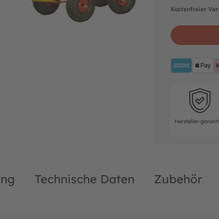
Kostenfreier Ve
AMEX
A
Hersteller-ga
Hersteller-garant
ung
Technische Daten
Zubehör