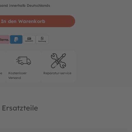
rsand innerhalb Deutschlands
In den Warenkorb
pplePay
Klarna
PayPalBlue
Lastschrift
Rechnung
rantie
Kostenloser Versand
Reparatur-service
ie
Kostenloser
Reparatur-service
Versand
Ersatzteile