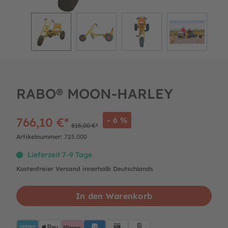
RABO® MOON-HARLEY
766,10 €*
- 6 %
815,00 €*
Artikelnummer:
725.000
Lieferzeit 7-9 Tage
Kostenfreier Versand innerhalb Deutschlands
In den Warenkorb
AMEX
ApplePay
Klarna
PayPalBlue
Lastschrift
Rechnung