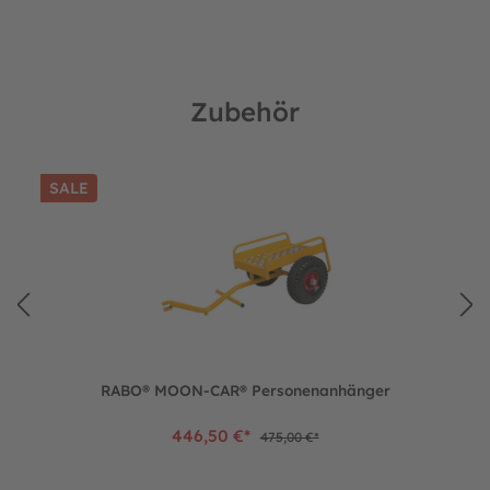
Zubehör
Produktgalerie überspringen
RABO® MOON-CAR® Personenanhänger
SALE
RABO® MOON-CAR® Personenanhänger
446,50 €*
475,00 €*