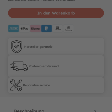
In den Warenkorb
AMEX
ApplePay
Klarna
PayPalBlue
Lastschrift
Rechnung
Hersteller-garantie
Hersteller-garantie
Kostenloser Versand
Kostenloser Versand
Reparatur-service
Reparatur-service
Beschreibung