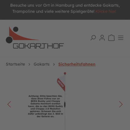
Besuche uns vor Ort in Hamburg und entdecke Gokarts,
alt springen
Trampoline und viele weitere Spielgeräte!
Klicke hier.
Startseite
Gokarts
Sicherheitsfahnen
Bildergalerie überspringen