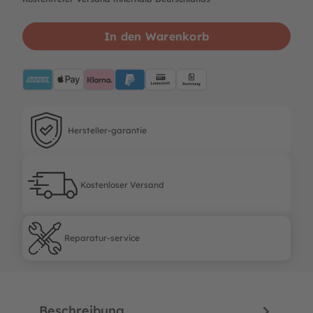
In den Warenkorb
AMEX
ApplePay
Klarna
PayPalBlue
Lastschrift
Rechnung
Hersteller-garantie
Hersteller-garantie
Kostenloser Versand
Kostenloser Versand
Reparatur-service
Reparatur-service
Beschreibung