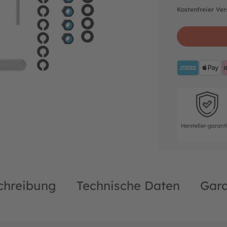
Kostenfreier Ve
AMEX
A
Hersteller-ga
Hersteller-garant
chreibung
Technische Daten
Gara