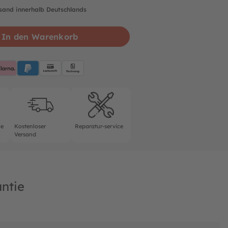
rsand innerhalb Deutschlands
In den Warenkorb
pplePay
Klarna
PayPalBlue
Lastschrift
Rechnung
rantie
Kostenloser Versand
Reparatur-service
ie
Kostenloser
Reparatur-service
Versand
ntie