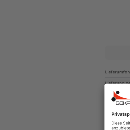
6717 WB Ede
Niederlande
Telefon: +31 318 46 71 71
E-Mail: info@bergtoys.com
Vertreten durch: Henk van den Berg
Niederländische USt ID: NL806218290B01
Nummer der niederländischen Handelskamme
https://www.berg.com/de
Verantwortliche Person:
Henk van den Berg
Lieferumfan
c/o BERG Toys B.V.
Stevinlaan 2
Lieferung pe
6717 WB Ede
Niederlande
Ersatzteilart