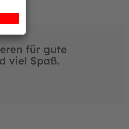
eren für gute
d viel Spaß.