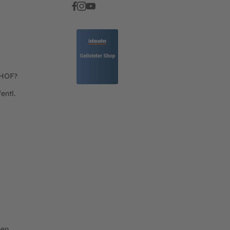
THOF?
entl.
nen