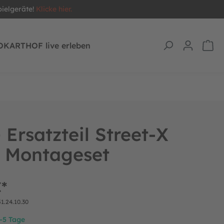
pielgeräte!
Klicke hier.
OKARTHOF live erleben
Ersatzteil Street-X
s Montageset
€*
51.24.10.30
2-5 Tage