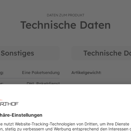
DATEN ZUM PRODUKT
Technische Daten
r: 09094642
Sonstiges
Technische D
g:
Eine Paketsendung
Artikelgewicht:
r:
DHL Paketdienst
:
Rahmenteil