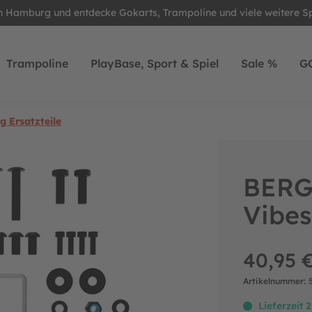
in Hamburg und entdecke Gokarts, Trampoline und viele weitere S
Trampoline
PlayBase, Sport & Spiel
Sale %
G
 Ersatzteile
BERG 
Vibe
40,95 
Artikelnummer:
Lieferzeit 