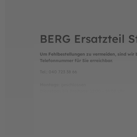
BERG Ersatzteil S
Um Fehlbestellungen zu vermeiden, sind wir 
Telefonnummer für Sie erreichbar.
Tel.: 040 723 38 66
Montags:
geschlossen
Dienstags bis Freitags:
12:00 - 18:00 Uhr
Samstags:
10:00 - 14:00 Uhr
Sonntags:
geschlossen
Hersteller:
BERG Toys B.V.
Stevinlaan 2