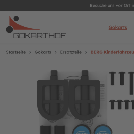
Besuche uns vor Ort 
springen
Zur Hauptnavigation springen
Gokarts
Startseite
Gokarts
Ersatzteile
BERG Kinderfahrzeug
Bildergalerie überspringen