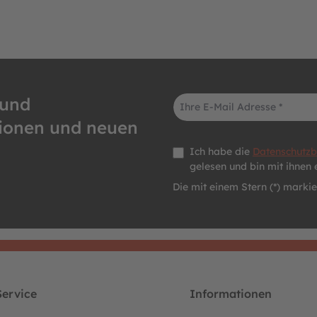
E-Mail-Adresse*
 und
tionen und neuen
Datenschutz *
Ich habe die
Datenschutz
gelesen und bin mit ihnen 
Die mit einem Stern (*) markier
ervice
Informationen