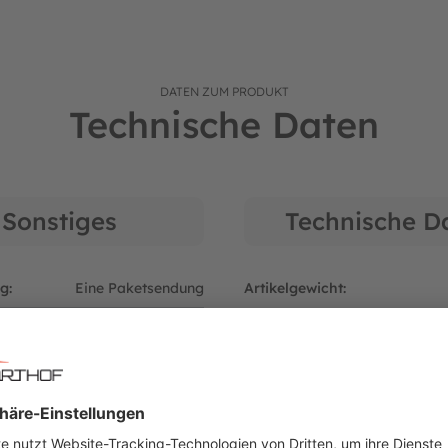
DATEN ZUM PRODUKT
Technische Daten
r: 09094642
Sonstiges
Technische D
g:
Eine Paketsendung
Artikelgewicht:
r:
DHL Paketdienst
:
Sticker/Aufkleber