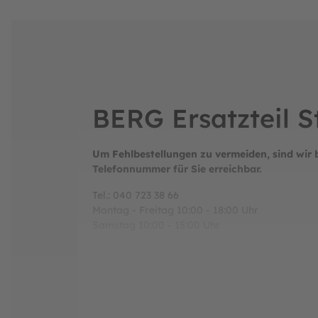
BERG Ersatzteil 
Um Fehlbestellungen zu vermeiden, sind wir 
Telefonnummer für Sie erreichbar.
Tel.: 040 723 38 66
Montag - Freitag 10:00 - 18:00 Uhr
Samstag 10:00 - 15:00 Uhr
Hersteller:
BERG Toys B.V.
Stevinlaan 2
6717 WB Ede