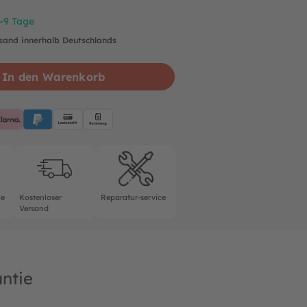
7-9 Tage
rsand innerhalb Deutschlands
In den Warenkorb
pplePay
Klarna
PayPalBlue
Lastschrift
Rechnung
rantie
Kostenloser Versand
Reparatur-service
ie
Kostenloser
Reparatur-service
Versand
ntie