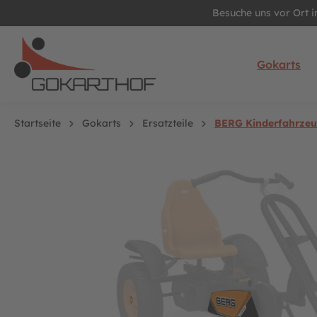
Besuche uns vor Ort 
springen
Zur Hauptnavigation springen
Gokarts
Startseite
Gokarts
Ersatzteile
BERG Kinderfahrzeug
Bildergalerie überspringen