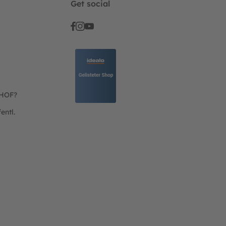
Get social
THOF?
entl.