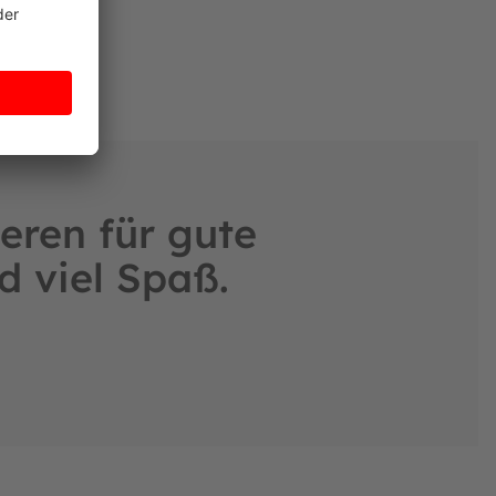
eren für gute
d viel Spaß.