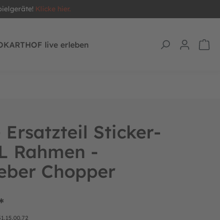
pielgeräte!
Klicke hier.
OKARTHOF live erleben
Ersatzteil Sticker-
XL Rahmen -
eber Chopper
*
51.15.00.72