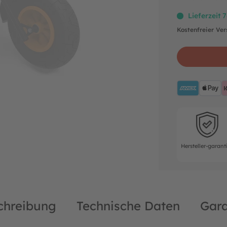
Lieferzeit 
Kostenfreier Ve
AMEX
A
Hersteller-ga
Hersteller-garant
chreibung
Technische Daten
Gara