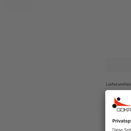
Niederlande
Telefon: +31 318 46 71 71
E-Mail: info@bergtoys.com
Vertreten durch: Henk van den Berg
Niederländische USt ID: NL806218290B01
Nummer der niederländischen Handelskamme
https://www.berg.com/de
Verantwortliche Person:
Henk van den Berg
c/o BERG Toys B.V.
Stevinlaan 2
6717 WB Ede
Lieferumfan
Niederlande
Lieferung pe
Ersatzteilart