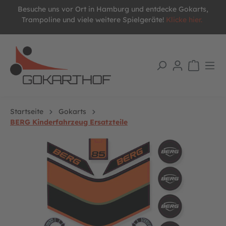
Besuche uns vor Ort in Hamburg und entdecke Gokarts,
alt springen
Trampoline und viele weitere Spielgeräte!
Klicke hier.
Startseite
Gokarts
BERG Kinderfahrzeug Ersatzteile
Bildergalerie überspringen