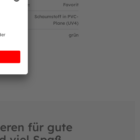
zrand-Klasse:
Favorit
tzrandmat
Schaumstoff in PVC-
Plane (UV4)
zrandfarbe:
grün
eren für gute
d viel Spaß.