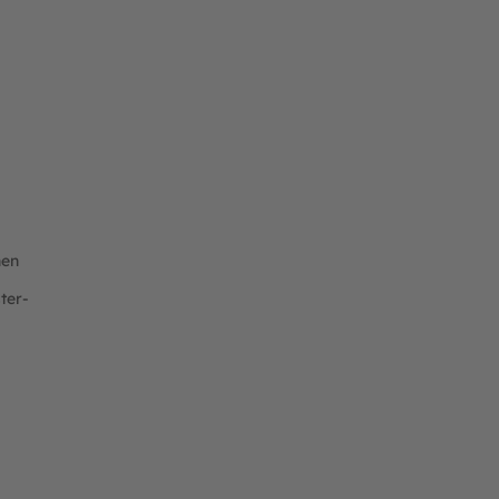
nen
ter-