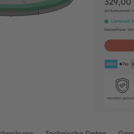
329,00
Artikelnummer:
Lieferzeit 
Kostenfreier Ve
AMEX
A
Hersteller-ga
Hersteller-garant
chreibung
Technische Daten
Gara