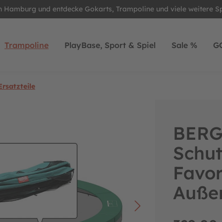
in Hamburg und entdecke Gokarts, Trampoline und viele weitere S
Trampoline
PlayBase, Sport & Spiel
Sale %
G
rsatzteile
BERG 
Schu
Favor
Auße