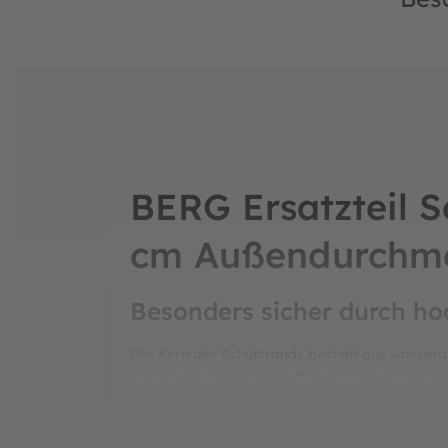
BERG Ersatzteil 
cm Außendurchm
Besonders sicher durch ho
Der Kern des Schutzrands besteht aus wassera
Mantel aus verstärktem PVC umhüllt. Am Saum 
und verhindert, dass Objekte in die Grube unte
dass die Federn sicher abgedeckt werden. Dam
Trampolin garantiert jahrelanges Spielvergnü