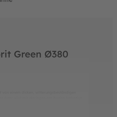
rit Green Ø380
t von einem dicken, witterungsbeständigen
ses Netz wird mit Heringen am Boden befestigt
m breit. Die breite Überlappung sorgt dafür,
ze auf das Rohr werden abgedämpft. Das