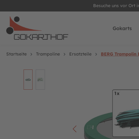
Besuche uns vor Ort 
springen
Zur Hauptnavigation springen
Gokarts
Startseite
Trampoline
Ersatzteile
BERG Trampolin E
Bildergalerie überspringen