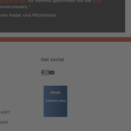
bestimmungen
zur Kenntnis genommen und die
AGB
einverstanden. *
ten Felder sind Pflichtfelder.
Get social
THOF?
entl.