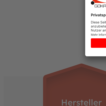
https://www.berg.com/de
Verantwortliche Person:
Henk van den Berg
c/o BERG Toys B.V.
Stevinlaan 2
6717 WB Ede
Niederlande
Hersteller