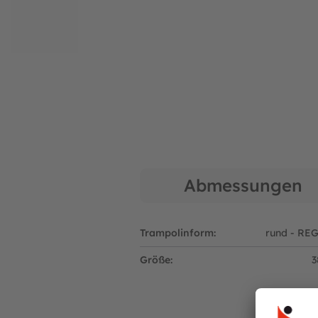
Spielgeräte von BERG werden intensiv benutzt.
Ersatzteil notwendig sein. In diesem Fall helf
Anschaffung.
Um Fehlbestellungen zu vermeiden, sind wir 
Telefonnummer für Sie erreichbar.
Tel.: 040 723 38 66
Montag - Freitag 10:00 - 18:00 Uhr
Samstag 10:00 - 15:00 Uhr
Hersteller:
Abmessungen
BERG Toys B.V.
Stevinlaan 2
6717 WB Ede
Trampolinform:
rund - RE
Niederlande
Telefon: +31 318 46 71 71
Größe:
3
E-Mail: info@bergtoys.com
Vertreten durch: Henk van den Berg
Niederländische USt ID: NL806218290B01
Nummer der niederländischen Handelskamme