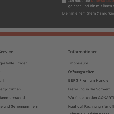
Ich habe die
Datenschutz
gelesen und bin mit ihnen 
Die mit einem Stern (*) markier
ervice
Informationen
gestellte Fragen
Impressum
t
Öffnungszeiten
att
BERG Premium Händler
lergarantien
Lieferung in die Schweiz
ummernschild
Wo finde ich den GOKAR
ge und Seriennummern
Kauf auf Rechnung (für öff