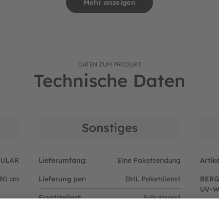
Mehr anzeigen
 Darum sorgt BERG für höchste Qualität. Natürlich kann nach vie
en wir Ihnen als Fachhändler gerne weiter. BERG hat alle Teile der
bei Rückfragen zu Original BERG Ersatzteilen auch gerne währe
DATEN ZUM PRODUKT
Technische Daten
Sonstiges
GULAR
Lieferumfang:
Eine Paketsendung
Artik
80 cm
Lieferung per:
DHL Paketdienst
BERG
UV-We
Ersatzteilart:
Schutzrand
Rahm
r: 09094642