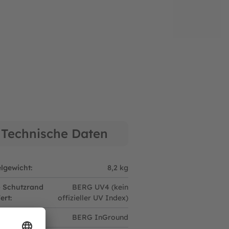
len Jahren des Gebrauchs doch einmal ein
 Trampoline vorrätig, auch noch Jahre nach der
nd unserer Geschäftszeiten unter folgender
Technische Daten
elgewicht:
8,2 kg
 Schutzrand
BERG UV4 (kein
rt:
offizieller UV Index)
en Typ:
BERG InGround