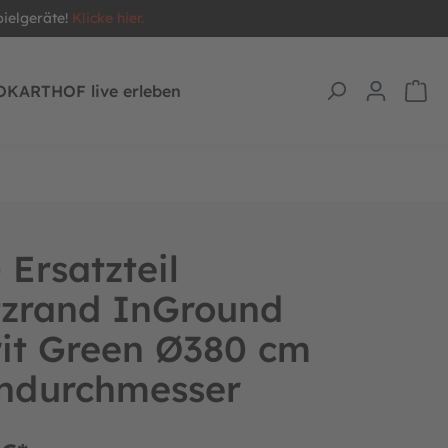
pielgeräte!
Klicke hier.
OKARTHOF live erleben
Ersatzteil
tzrand InGround
it Green Ø380 cm
ndurchmesser