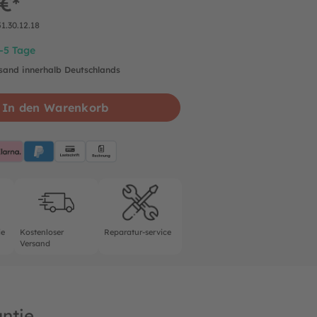
 €*
51.30.12.18
2-5 Tage
rsand innerhalb Deutschlands
In den Warenkorb
pplePay
Klarna
PayPalBlue
Lastschrift
Rechnung
rantie
Kostenloser Versand
Reparatur-service
ie
Kostenloser
Reparatur-service
Versand
ntie