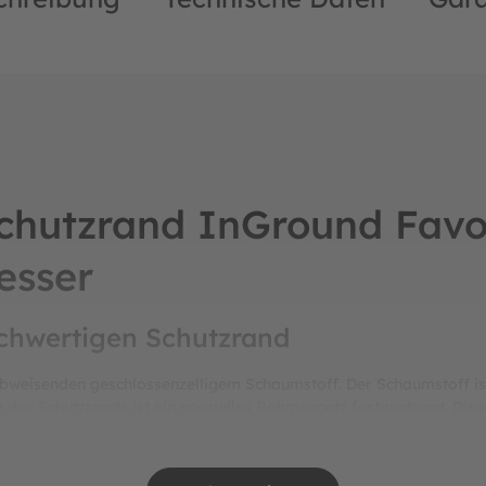
Schutzrand InGround Favo
esser
chwertigen Schutzrand
bweisenden geschlossenzelligem Schaumstoff. Der Schaumstoff is
des Schutzrands ist ein spezielles Rahmennetz festgesteppt. Die
r dem Trampolin fallen können. Der Schutzrand des Favorit ist 36 c
it wird ein Einklemmen zwischen den Federn verhindert und Stür
gen!