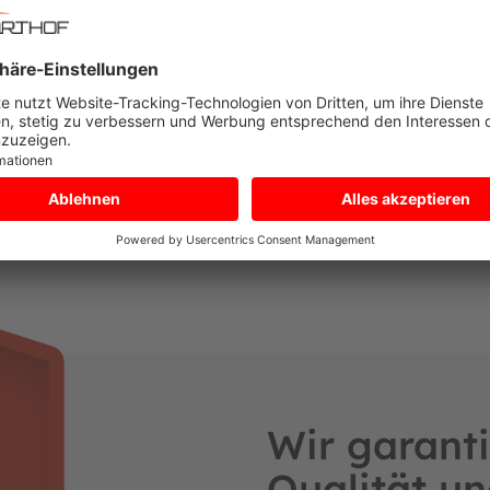
Schut
Schu
erial:
Schut
Wir garanti
Qualität un