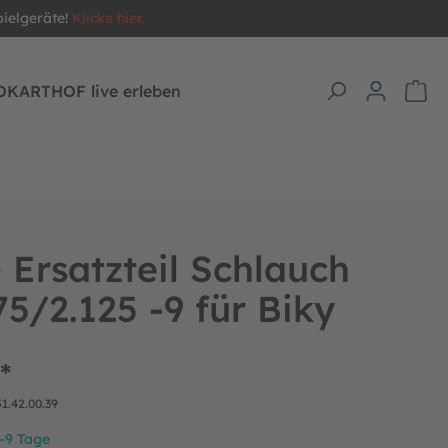
pielgeräte!
Klicke hier.
OKARTHOF live erleben
Ersatzteil Schlauch
75/2.125 -9 für Biky
*
51.42.00.39
7-9 Tage