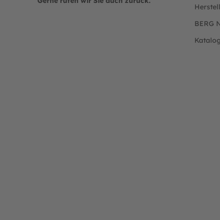
Gerne rufen wir Sie auch zurück.
Herstel
BERG N
Katalo