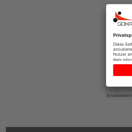
Niederlande
Telefon: +31 318 46 71 71
E-Mail: info@bergtoys.com
Vertreten durch: Henk van den Berg
Niederländische USt ID: NL806218290B01
Nummer der niederländischen Handelskamme
https://www.berg.com/de
Verantwortliche Person:
Henk van den Berg
c/o BERG Toys B.V.
Stevinlaan 2
Lieferumfan
6717 WB Ede
Lieferung pe
Niederlande
Ersatzteilart