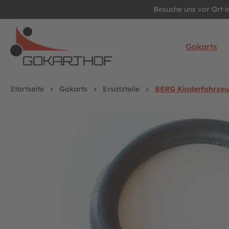
Besuche uns vor Ort 
springen
Zur Hauptnavigation springen
Gokarts
Startseite
Gokarts
Ersatzteile
BERG Kinderfahrzeug
Bildergalerie überspringen