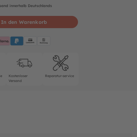
rsand innerhalb Deutschlands
In den Warenkorb
pplePay
Klarna
PayPalBlue
Lastschrift
Rechnung
rantie
Kostenloser Versand
Reparatur-service
ie
Kostenloser
Reparatur-service
Versand