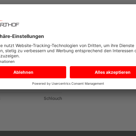
DATEN ZUM PRODUKT
Technische Daten
r: 09094642
Sonstiges
Technische D
g:
Eine Paketsendung
Artikelgewicht:
r:
DHL Paketdienst
:
Schlauch