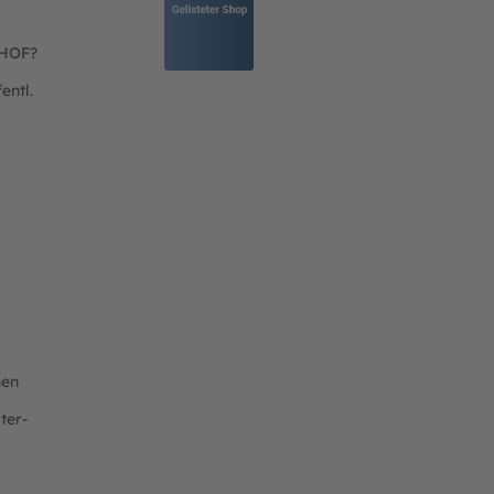
THOF?
entl.
nen
ter-