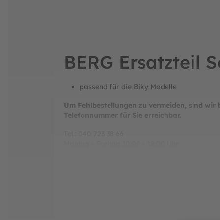
BERG Ersatzteil S
passend für die Biky Modelle
Um Fehlbestellungen zu vermeiden, sind wir 
Telefonnummer für Sie erreichbar.
Tel.: 040 723 38 66
Montag - Freitag 10:00 - 18:00 Uhr
Samstag 10:00 - 15:00 Uhr
Hersteller:
BERG Toys B.V.
Stevinlaan 2
6717 WB Ede