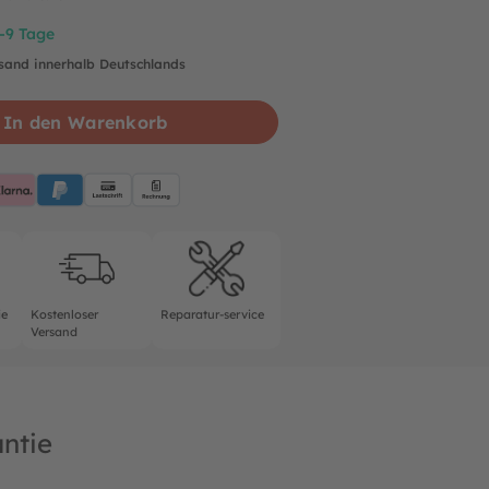
7-9 Tage
rsand innerhalb Deutschlands
In den Warenkorb
pplePay
Klarna
PayPalBlue
Lastschrift
Rechnung
rantie
Kostenloser Versand
Reparatur-service
ie
Kostenloser
Reparatur-service
Versand
ntie