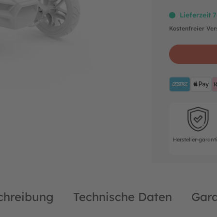
Lieferzeit 
Kostenfreier Ve
AMEX
A
Hersteller-ga
Hersteller-garant
chreibung
Technische Daten
Gara