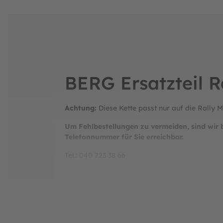
BERG Ersatzteil R
Achtung:
Diese Kette passt nur auf die Rally 
Um Fehlbestellungen zu vermeiden, sind wir 
Telefonnummer für Sie erreichbar.
Tel.: 040 723 38 66
Montags:
geschlossen
Dienstags bis Freitags:
12:00 - 18:00 Uhr
Samstags:
10:00 - 14:00 Uhr
Sonntags:
geschlossen