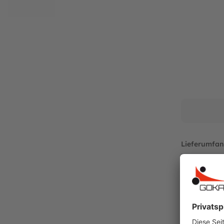
Hersteller:
BERG Toys B.V.
Stevinlaan 2
6717 WB Ede
Niederlande
Telefon: +31 318 46 71 71
E-Mail: info@bergtoys.com
Vertreten durch: Henk van den Berg
Niederländische USt ID: NL806218290B01
Nummer der niederländischen Handelskamme
https://www.berg.com/de
Verantwortliche Person:
Lieferumfan
Henk van den Berg
Lieferung pe
c/o BERG Toys B.V.
Stevinlaan 2
Ersatzteilart
6717 WB Ede
Niederlande