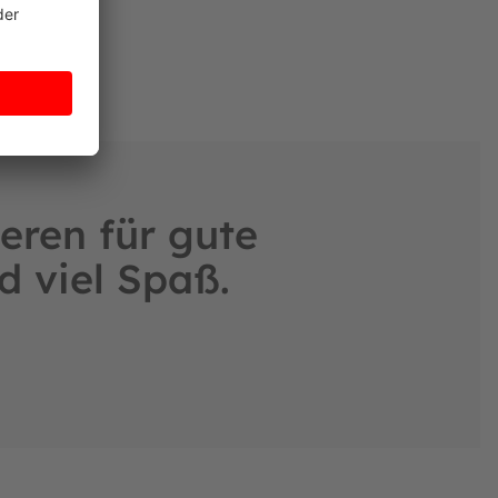
eren für gute
d viel Spaß.