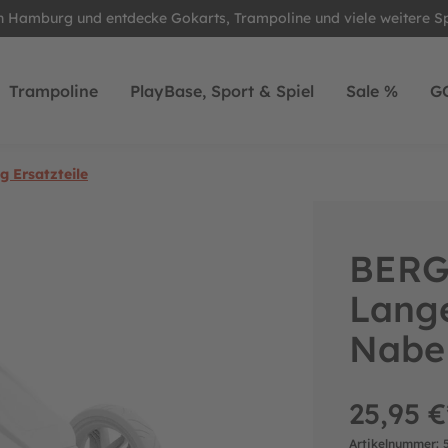
in Hamburg und entdecke Gokarts, Trampoline und viele weitere S
Trampoline
PlayBase, Sport & Spiel
Sale %
G
 Ersatzteile
BERG 
Lange
Nabe
25,95 €
Artikelnummer: