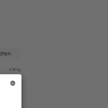
aten
0,33 kg