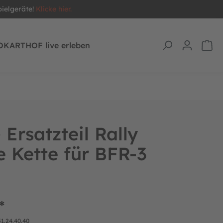
pielgeräte!
Klicke hier.
OKARTHOF live erleben
Ersatzteil Rally
 Kette für BFR-3
*
51.24.40.40