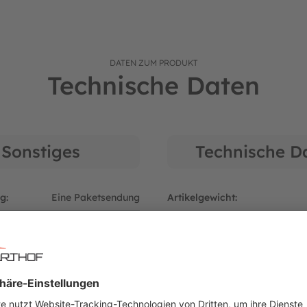
DATEN ZUM PRODUKT
Technische Daten
r: 09094642
Sonstiges
Technische D
g:
Eine Paketsendung
Artikelgewicht:
r:
DHL Paketdienst
:
Kette