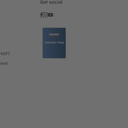
Get social
THOF?
entl.