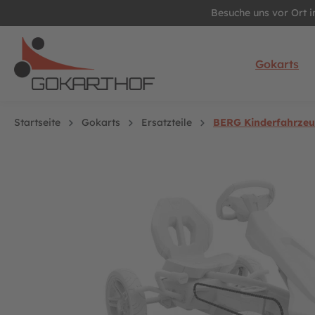
Besuche uns vor Ort 
springen
Zur Hauptnavigation springen
Gokarts
Startseite
Gokarts
Ersatzteile
BERG Kinderfahrzeug
Bildergalerie überspringen