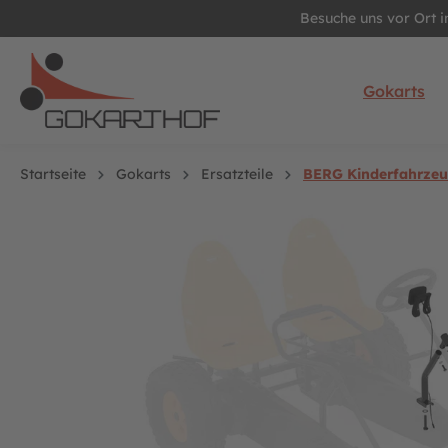
Besuche uns vor Ort 
springen
Zur Hauptnavigation springen
Gokarts
Startseite
Gokarts
Ersatzteile
BERG Kinderfahrzeug
Bildergalerie überspringen