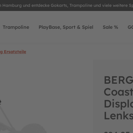
in Hamburg und entdecke Gokarts, Trampoline und viele weitere S
Trampoline
PlayBase, Sport & Spiel
Sale %
G
 Ersatzteile
BERG 
Coas
Displ
Lenk