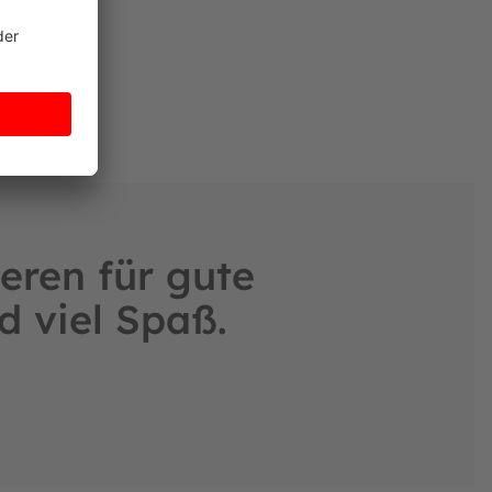
eren für gute
d viel Spaß.