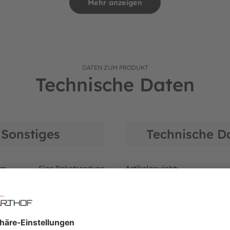
Mehr anzeigen
DATEN ZUM PRODUKT
Technische Daten
r: 09094642
Sonstiges
Technische D
g:
Eine Paketsendung
Artikelgewicht:
r:
DHL Paketdienst
:
Rahmenteil