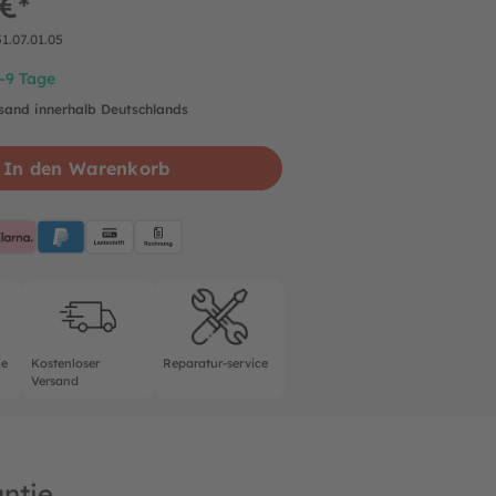
€*
51.07.01.05
7-9 Tage
rsand innerhalb Deutschlands
In den Warenkorb
pplePay
Klarna
PayPalBlue
Lastschrift
Rechnung
rantie
Kostenloser Versand
Reparatur-service
ie
Kostenloser
Reparatur-service
Versand
ntie