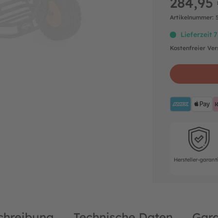
284,95 
Artikelnummer:
Lieferzeit 
Kostenfreier Ve
AMEX
A
Hersteller-ga
Hersteller-garant
chreibung
Technische Daten
Gara