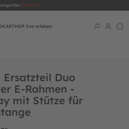
pielgeräte!
Klicke hier.
OKARTHOF live erleben
Ersatzteil Duo
ter E-Rahmen -
ay mit Stütze für
stange