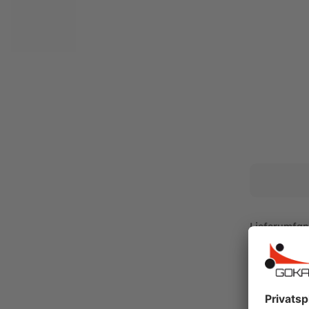
Hersteller:
BERG Toys B.V.
Stevinlaan 2
6717 WB Ede
Niederlande
Telefon: +31 318 46 71 71
E-Mail: info@bergtoys.com
Vertreten durch: Henk van den Berg
Niederländische USt ID: NL806218290B01
Nummer der niederländischen Handelskamme
https://www.berg.com/de
Verantwortliche Person:
Henk van den Berg
c/o BERG Toys B.V.
Lieferumfan
Stevinlaan 2
6717 WB Ede
Lieferung pe
Niederlande
Ersatzteilart