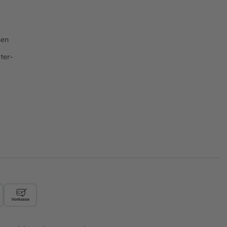
nen
ter-
ft
Rechnung
Vorkasse