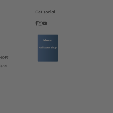
Get social
THOF?
entl.