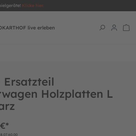
pielgeräte!
Klicke hier.
OKARTHOF live erleben
Ersatzteil
rwagen Holzplatten L
arz
 €*
18.07.60.00