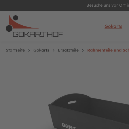
Besuche uns vor Ort 
springen
Zur Hauptnavigation springen
Gokarts
Startseite
Gokarts
Ersatzteile
Rahmenteile und Sc
Bildergalerie überspringen