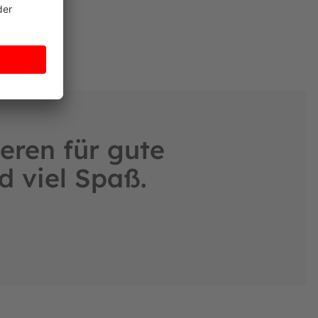
eren für gute
d viel Spaß.