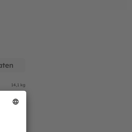
aten
14,1 kg
schwarz