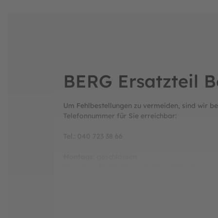
BERG Ersatzteil 
Um Fehlbestellungen zu vermeiden, sind wir be
Telefonnummer für Sie erreichbar:
Tel.: 040 723 38 66
Montags:
geschlossen
Dienstags bis Freitags:
12:00 - 18:00 Uhr
Samstags:
10:00 - 14:00 Uhr
Sonntags:
geschlossen
Hersteller: