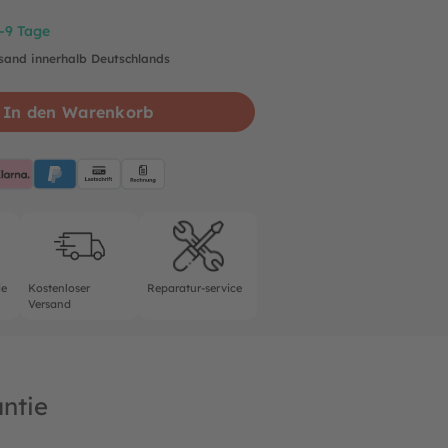
7-9 Tage
rsand innerhalb Deutschlands
In den Warenkorb
pplePay
Klarna
PayPalBlue
Lastschrift
Rechnung
rantie
Kostenloser Versand
Reparatur-service
ie
Kostenloser
Reparatur-service
Versand
ntie