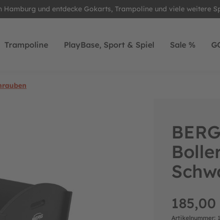
in Hamburg und entdecke Gokarts, Trampoline und viele weitere S
Trampoline
PlayBase, Sport & Spiel
Sale %
G
hrauben
BERG 
Bolle
Schw
185,00
Artikelnummer: