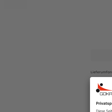
BERG Toys B.V.
Stevinlaan 2
6717 WB Ede
Niederlande
Telefon: +31 318 46 71 71
E-Mail: info@bergtoys.com
Vertreten durch: Henk van den Berg
Niederländische USt ID: NL806218290B01
Nummer der niederländischen Handelskamme
https://www.berg.com/de
Verantwortliche Person:
Henk van den Berg
Lieferumfan
c/o BERG Toys B.V.
Stevinlaan 2
Lieferung pe
6717 WB Ede
Niederlande
Ersatzteilart