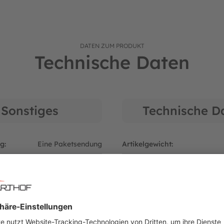
DATEN ZUM PRODUKT
Technische Daten
r: 09094642
Sonstiges
Technische D
g:
Eine Paketsendung
Artikelgewicht:
r:
DHL Paketdienst
Farbe:
:
Rahmenteil