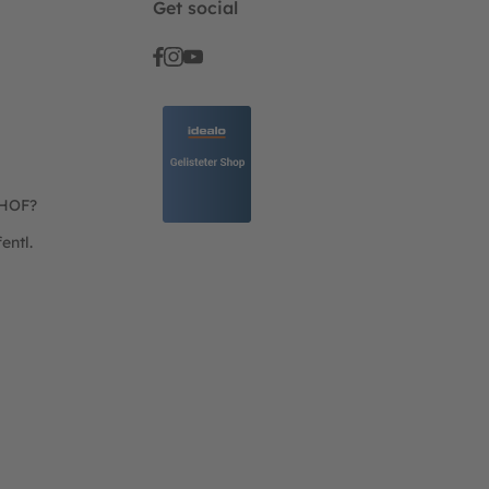
Get social
THOF?
entl.