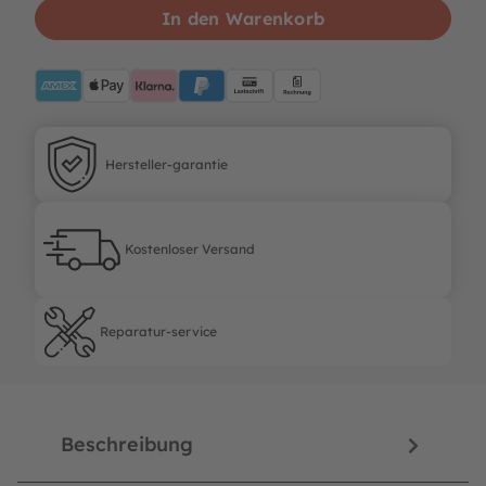
In den Warenkorb
AMEX
ApplePay
Klarna
PayPalBlue
Lastschrift
Rechnung
Hersteller-garantie
Hersteller-garantie
Kostenloser Versand
Kostenloser Versand
Reparatur-service
Reparatur-service
Beschreibung